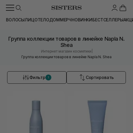
ВОЛОСЫ
ЛИЦО
ТЕЛО
ДОМ
МЕРЧ
НОВИНКИ
БЕСТСЕЛЛЕРЫ
АКЦ
Группа коллекции товаров в линейке Napla N.
Shea
|
Интернет магазин косметики
Группа коллекции товаров в линейке Napla N. Shea
Фильтр
Сортировать
1