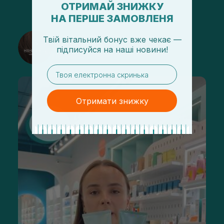
ОТРИМАЙ ЗНИЖКУ
НА ПЕРШЕ ЗАМОВЛЕНЯ
@sisters_stelmakh в Instagram
Твій вітальний бонус вже чекає —
підписуйся
на
наші новини!
Подписаться
email
Отримати знижку