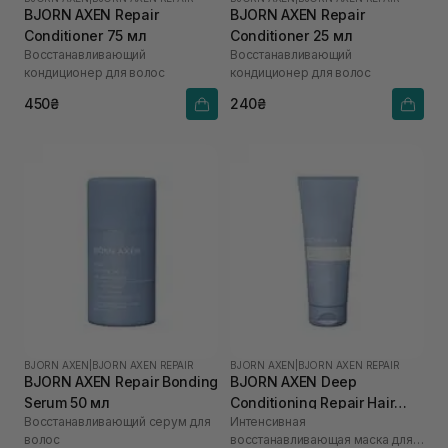
BJORN AXEN Repair
BJORN AXEN Repair
Conditioner 75 мл
Conditioner 25 мл
Восстанавливающий
Восстанавливающий
кондиционер для волос
кондиционер для волос
450₴
240₴
BJORN AXEN
|
BJORN AXEN REPAIR
BJORN AXEN
|
BJORN AXEN REPAIR
BJORN AXEN Repair Bonding
BJORN AXEN Deep
Serum 50 мл
Conditioning Repair Hair
Восстанавливающий серум для
Интенсивная
Mask 200 мл
волос
восстанавливающая маска для