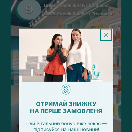
ОТРИМАЙ ЗНИЖКУ
НА ПЕРШЕ ЗАМОВЛЕНЯ
Твій вітальний бонус вже чекає —
підписуйся
на
наші новини!