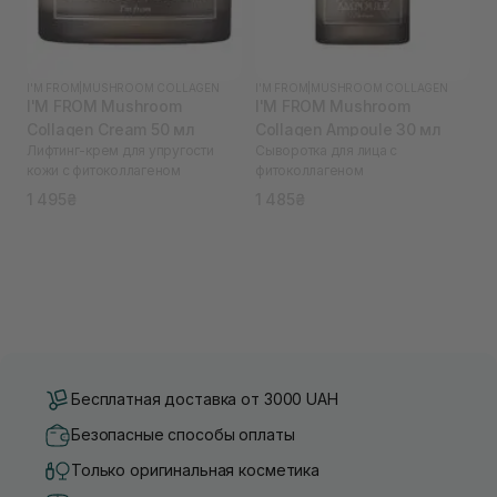
I'M FROM
|
MUSHROOM COLLAGEN
I'M FROM
|
MUSHROOM COLLAGEN
I'M FROM Mushroom
I'M FROM Mushroom
Collagen Cream 50 мл
Collagen Ampoule 30 мл
Лифтинг-крем для упругости
Сыворотка для лица с
кожи с фитоколлагеном
фитоколлагеном
1 495₴
1 485₴
Бесплатная доставка от 3000 UAH
Безопасные способы оплаты
Только оригинальная косметика