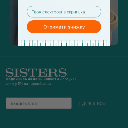
email
Отримати знижку
Подпишись на наши новости
и получай
скидку 5% на первый заказ
Email
підписатись