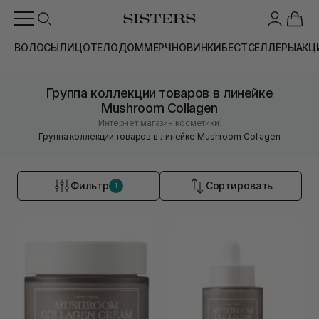
ВОЛОСЫ
ЛИЦО
ТЕЛО
ДОМ
МЕРЧ
НОВИНКИ
БЕСТСЕЛЛЕРЫ
АКЦ
Группа коллекции товаров в линейке
Mushroom Collagen
|
Интернет магазин косметики
Группа коллекции товаров в линейке Mushroom Collagen
Фильтр
Сортировать
1