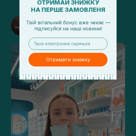
ОТРИМАЙ ЗНИЖКУ
НА ПЕРШЕ ЗАМОВЛЕНЯ
@sisters_stelmakh в Instagram
Твій вітальний бонус вже чекає —
підписуйся
на
наші новини!
Подписаться
email
Отримати знижку