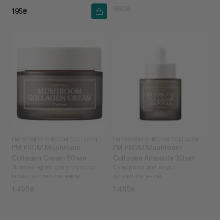
990₴
195₴
I'M FROM
|
MUSHROOM COLLAGEN
I'M FROM
|
MUSHROOM COLLAGEN
I'M FROM Mushroom
I'M FROM Mushroom
Collagen Cream 50 мл
Collagen Ampoule 30 мл
Лифтинг-крем для упругости
Сыворотка для лица с
кожи с фитоколлагеном
фитоколлагеном
1 495₴
1 485₴