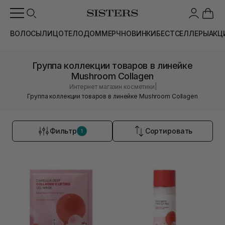
ВОЛОСЫ
ЛИЦО
ТЕЛО
ДОМ
МЕРЧ
НОВИНКИ
БЕСТСЕЛЛЕРЫ
АКЦ
Группа коллекции товаров в линейке
Mushroom Collagen
|
Интернет магазин косметики
Группа коллекции товаров в линейке Mushroom Collagen
Фильтр
Сортировать
1