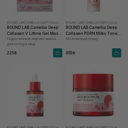
ROUND LAB
|
CAMELLIA DEEP COLLAGEN
ROUND LAB
|
CAMELLIA DEEP COLLAGEN
ROUND LAB Camellia Deep
ROUND LAB Camellia Deep
Collagen V Lifting Gel Mask
Collagen PDRN Milky Toner
Гидрогелевая лифтинг-маска
Молочковый тонер
1 шт
150 мл
для контура лица
225₴
955₴
ROUND LAB
|
CAMELLIA DEEP COLLAGEN
ROUND LAB
|
CAMELLIA DEEP COLLAGEN