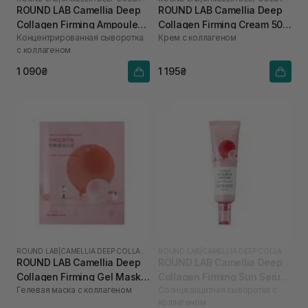
ROUND LAB Camellia Deep
ROUND LAB Camellia Deep
Collagen Firming Ampoule
Collagen Firming Cream 50
Концентрированная сыворотка
Крем с коллагеном
30 мл
мл
с коллагеном
1 090₴
1 195₴
ROUND LAB
|
CAMELLIA DEEP COLLAGEN
ROUND LAB
|
CAMELLIA DEEP COLLAGEN
ROUND LAB Camellia Deep
ROUND LAB Camellia Deep
Collagen Firming Gel Mask 1
Collagen Firming Sun Serum
Гелевая маска с коллагеном
Солнцезащитная сыворотка с
шт
50 мл
коллагеном