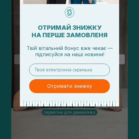
ОТРИМАЙ ЗНИЖКУ
НА ПЕРШЕ ЗАМОВЛЕНЯ
Твій вітальний бонус вже чекає —
підписуйся
на
наші новини!
email
Отримати знижку