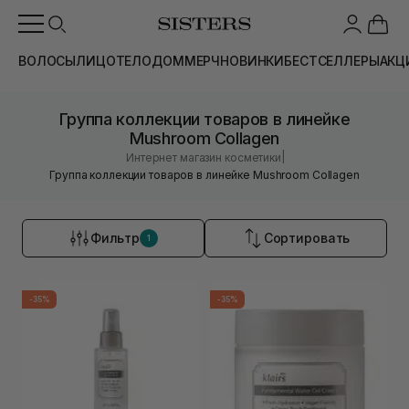
ВОЛОСЫ
ЛИЦО
ТЕЛО
ДОМ
МЕРЧ
НОВИНКИ
БЕСТСЕЛЛЕРЫ
АКЦ
Группа коллекции товаров в линейке
Mushroom Collagen
|
Интернет магазин косметики
Группа коллекции товаров в линейке Mushroom Collagen
Фильтр
Сортировать
1
-35%
-35%