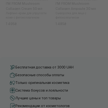
I'M FROM Mushroom
I'M FROM Mushroom
Collagen Cream 50 мл
Collagen Ampoule 30 мл
Лифтинг-крем для упругости
Сыворотка для лица с
кожи с фитоколлагеном
фитоколлагеном
1 495₴
1 485₴
Бесплатная доставка от 3000 UAH
Безопасные способы оплаты
Только оригинальная косметика
Система бонусов и лояльности
Лучшие цены и топ товары
Рекомендации от косметологов