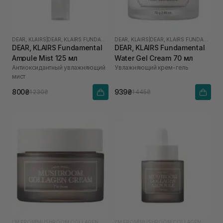
DEAR, KLAIRS
|
DEAR, KLAIRS FUNDAMENTAL
DEAR, KLAIRS
|
DEAR, KLAIRS FUNDAMENTAL
DEAR, KLAIRS Fundamental
DEAR, KLAIRS Fundamental
Ampule Mist 125 мл
Water Gel Cream 70 мл
Антиоксидантный увлажняющий
Увлажняющий крем-гель
мист
800₴
939₴
1 230₴
1 445₴
I'M FROM
|
MUSHROOM COLLAGEN
I'M FROM
|
MUSHROOM COLLAGEN