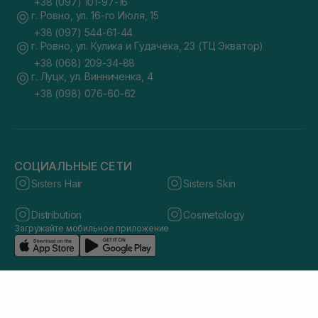
+38 (097) 101-97-16
г. Ровно, ул. 16-го Июля, 15
+38 (097) 544-61-44
г. Ровно, ул. Кулика и Гудачека, 23 (ТЦ Экватор)
+38 (068) 209-34-88
г. Луцк, ул. Винниченка, 4
+38 (098) 076-60-62
СОЦИАЛЬНЫЕ СЕТИ
Sisters Hair
Sisters Skin
Distribution
Cosmetology
Загружайте мобильное приложение