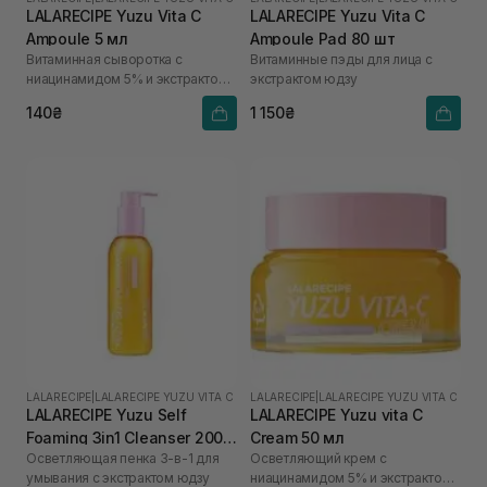
LALARECIPE Yuzu Vita C
LALARECIPE Yuzu Vita C
Ampoule 5 мл
Ampoule Pad 80 шт
Витаминная сыворотка с
Витаминные пэды для лица с
ниацинамидом 5% и экстрактом
экстрактом юдзу
юдзу
140₴
1 150₴
LALARECIPE
|
LALARECIPE YUZU VITA C
LALARECIPE
|
LALARECIPE YUZU VITA C
LALARECIPE Yuzu Self
LALARECIPE Yuzu vita C
Foaming 3in1 Cleanser 200
Cream 50 мл
Осветляющая пенка 3-в-1 для
Осветляющий крем с
мл
умывания с экстрактом юдзу
ниацинамидом 5% и экстрактом