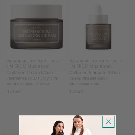
I'M FROM
|
MUSHROOM COLLAGEN
I'M FROM
|
MUSHROOM COLLAGEN
I'M FROM Mushroom
I'M FROM Mushroom
Collagen Cream 50 мл
Collagen Ampoule 30 мл
Лифтинг-крем для упругости
Сыворотка для лица с
кожи с фитоколлагеном
фитоколлагеном
1 495₴
1 485₴