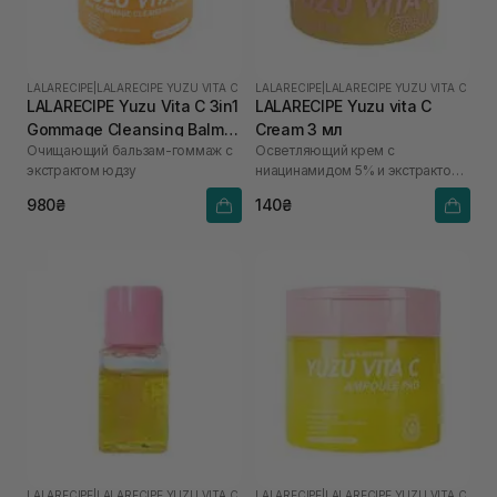
LALARECIPE
|
LALARECIPE YUZU VITA C
LALARECIPE
|
LALARECIPE YUZU VITA C
LALARECIPE Yuzu Vita C 3in1
LALARECIPE Yuzu vita C
Gommage Cleansing Balm
Cream 3 мл
Очищающий бальзам-гоммаж с
Осветляющий крем с
50 мл
экстрактом юдзу
ниацинамидом 5% и экстрактом
юдзу
980₴
140₴
LALARECIPE
|
LALARECIPE YUZU VITA C
LALARECIPE
|
LALARECIPE YUZU VITA C