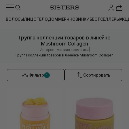
ВОЛОСЫ
ЛИЦО
ТЕЛО
ДОМ
МЕРЧ
НОВИНКИ
БЕСТСЕЛЛЕРЫ
АКЦ
Группа коллекции товаров в линейке
Mushroom Collagen
|
Интернет магазин косметики
Группа коллекции товаров в линейке Mushroom Collagen
Фильтр
Сортировать
1