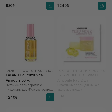
юдзу
980₴
1 240₴
LALARECIPE
|
LALARECIPE YUZU VITA C
LALARECIPE
|
LALARECIPE YUZU VITA C
LALARECIPE Yuzu Vita C
LALARECIPE Yuzu Vita C
Ampoule 50 мл
Ampoule Pad 2 шт
Витаминная сыворотка с
Витаминные пэды для лица с
ниацинамидом 5% и экстрактом
экстрактом юдзу
юдзу
80₴
1 240₴