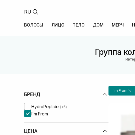
RU
ВОЛОСЫ
ЛИЦО
ТЕЛО
ДОМ
МЕРЧ
Н
Группа ко
Инте
I'm From
БРЕНД
HydroPeptide
(+5)
I'm From
ЦЕНА