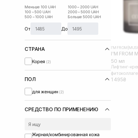
Меньше 100 UAH
1000 – 2000 UAH
100 – 500 UAH
2000 – 5000 UAH
500 – 1000 UAH
Больше 5000 UAH
От
До
I'M FROM
|
MUS
СТРАНА
I'M FROM M
50 мл
Корея
(2)
Лифтинг-кре
фитоколлаг
ПОЛ
1 495₴
для женщин
(2)
СРЕДСТВО ПО ПРИМЕНЕНИЮ
Жирная/комбинированная кожа