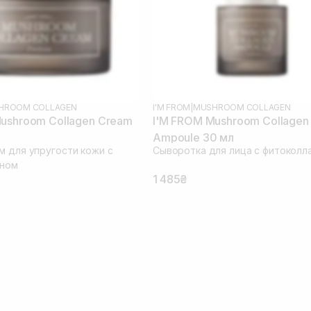
HROOM COLLAGEN
I'M FROM
|
MUSHROOM COLLAGEN
ushroom Collagen Cream
I'M FROM Mushroom Collagen
Ampoule 30 мл
м для упругости кожи с
Сыворотка для лица с фитоколл
еном
1 485₴