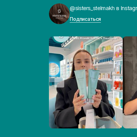
@sisters_stelmakh в Instag
Подписаться