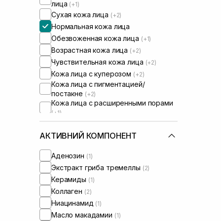
лица
(+1)
Сухая кожа лица
(+2)
Нормальная кожа лица
Обезвоженная кожа лица
(+1)
Возрастная кожа лица
(+2)
Чувствительная кожа лица
(+2)
Кожа лица с куперозом
(+2)
Кожа лица с пигментацией/
постакне
(+2)
Кожа лица с расширенными порами
(+1)
Кожа лица с нарушенным
барьером
(+2)
АКТИВНИЙ КОМПОНЕНТ
Кожа лица с нарушенным
микробиомом
(+2)
Аденозин
(1)
Экстракт гриба тремеллы
(2)
Керамиды
(1)
Коллаген
(2)
Ниацинамид
(1)
Масло макадамии
(1)