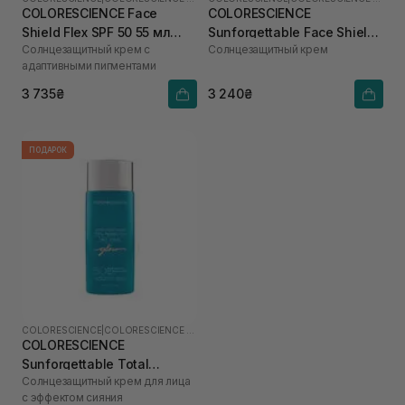
COLORESCIENCE Face
COLORESCIENCE
Shield Flex SPF 50 55 мл
Sunforgettable Face Shield
Солнцезащитный крем с
Солнцезащитный крем
(Fair)
Classic SPF 50 55 мл
адаптивными пигментами
3 735₴
3 240₴
ПОДАРОК
COLORESCIENCE
|
COLORESCIENCE SHIELD
COLORESCIENCE
Sunforgettable Total
Солнцезащитный крем для лица
Protection Face Shield Glow
с эффектом сияния
SPF 50 55 мл