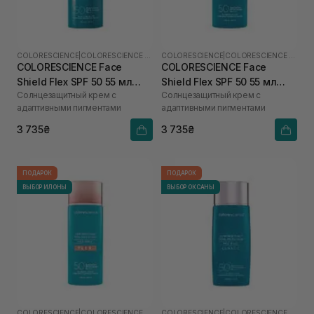
COLORESCIENCE
|
COLORESCIENCE SHIELD
COLORESCIENCE
|
COLORESCIENCE SHIELD
COLORESCIENCE Face
COLORESCIENCE Face
Shield Flex SPF 50 55 мл
Shield Flex SPF 50 55 мл
Солнцезащитный крем с
Солнцезащитный крем с
(Light)
(Medium)
адаптивными пигментами
адаптивными пигментами
3 735₴
3 735₴
ПОДАРОК
ПОДАРОК
ВЫБОР ИЛОНЫ
ВЫБОР ОКСАНЫ
COLORESCIENCE
|
COLORESCIENCE SHIELD
COLORESCIENCE
|
COLORESCIENCE SHIELD