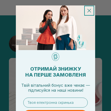
@sisters_stelmakh в Instagram
Подписаться
ОТРИМАЙ ЗНИЖКУ
НА ПЕРШЕ ЗАМОВЛЕНЯ
Твій вітальний бонус вже чекає —
підписуйся
на
наші новини!
email