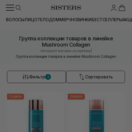
ВОЛОСЫ
ЛИЦО
ТЕЛО
ДОМ
МЕРЧ
НОВИНКИ
БЕСТСЕЛЛЕРЫ
АКЦ
Группа коллекции товаров в линейке
Mushroom Collagen
|
Интернет магазин косметики
Группа коллекции товаров в линейке Mushroom Collagen
Фильтр
Сортировать
2
ПОДАРОК
ПОДАРОК