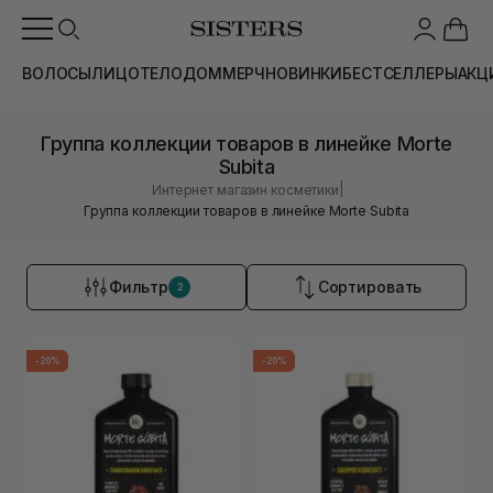
ВОЛОСЫ
ЛИЦО
ТЕЛО
ДОМ
МЕРЧ
НОВИНКИ
БЕСТСЕЛЛЕРЫ
АКЦ
Группа коллекции товаров в линейке Morte
Subita
|
Интернет магазин косметики
Группа коллекции товаров в линейке Morte Subita
Фильтр
Сортировать
2
-20%
-20%