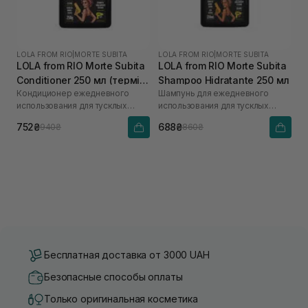
LOLA FROM RIO
|
MORTE SUBITA
LOLA FROM RIO
|
MORTE SUBITA
LOLA from RIO Morte Subita
LOLA from RIO Morte Subita
Conditioner 250 мл (термін
Shampoo Hidratante 250 мл
Кондиционер ежедневного
Шампунь для ежедневного
до 12.26р)
использования для тусклых
использования для тусклых
волос
волос
752₴
688₴
940₴
860₴
Бесплатная доставка от 3000 UAH
Безопасные способы оплаты
Только оригинальная косметика