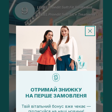
ОТРИМАЙ ЗНИЖКУ
НА ПЕРШЕ ЗАМОВЛЕНЯ
Твій вітальний бонус вже чекає —
підписуйся
на
наші новини!