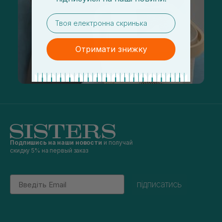
email
Отримати знижку
Подпишись на наши новости
и получай
скидку 5% на первый заказ
Email
підписатись