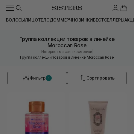
ВОЛОСЫ
ЛИЦО
ТЕЛО
ДОМ
МЕРЧ
НОВИНКИ
БЕСТСЕЛЛЕРЫ
АКЦ
Группа коллекции товаров в линейке
Moroccan Rose
|
Интернет магазин косметики
Группа коллекции товаров в линейке Moroccan Rose
Фильтр
Сортировать
1