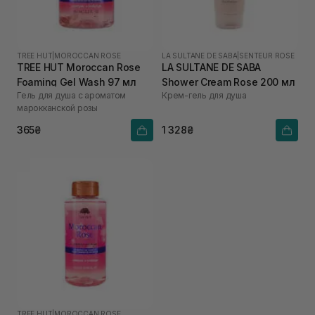
TREE HUT
|
MOROCCAN ROSE
LA SULTANE DE SABA
|
SENTEUR ROSE
TREE HUT Moroccan Rose
LA SULTANE DE SABA
Foaming Gel Wash 97 мл
Shower Cream Rose 200 мл
Гель для душа с ароматом
Крем-гель для душа
марокканской розы
365₴
1 328₴
TREE HUT
|
MOROCCAN ROSE