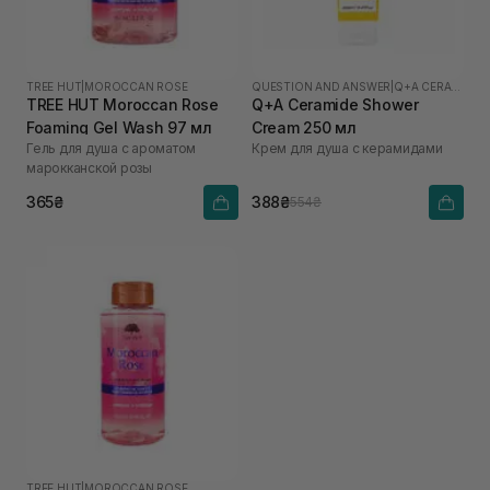
TREE HUT
|
MOROCCAN ROSE
QUESTION AND ANSWER
|
Q+A CERAMIDE
TREE HUT Moroccan Rose
Q+A Ceramide Shower
Foaming Gel Wash 97 мл
Cream 250 мл
Гель для душа с ароматом
Крем для душа с керамидами
марокканской розы
365₴
388₴
554₴
TREE HUT
|
MOROCCAN ROSE