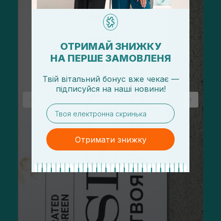
ОТРИМАЙ ЗНИЖКУ
НА ПЕРШЕ ЗАМОВЛЕНЯ
Твій вітальний бонус вже чекає —
підписуйся
на
наші новини!
email
Отримати знижку