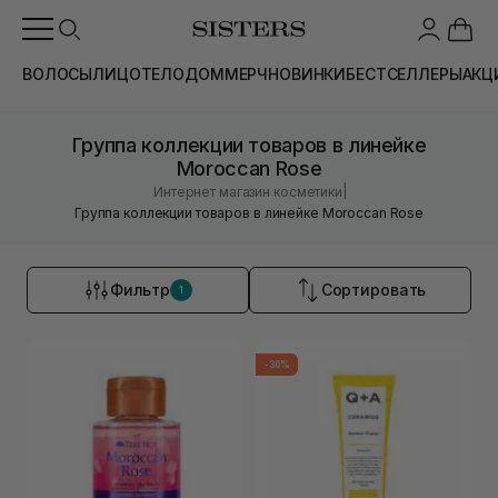
ВОЛОСЫ
ЛИЦО
ТЕЛО
ДОМ
МЕРЧ
НОВИНКИ
БЕСТСЕЛЛЕРЫ
АКЦ
Группа коллекции товаров в линейке
Moroccan Rose
|
Интернет магазин косметики
Группа коллекции товаров в линейке Moroccan Rose
Фильтр
Сортировать
1
-30%