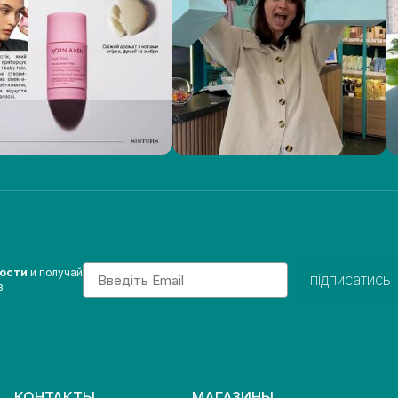
Email
вости
и получай
підписатись
з
КОНТАКТЫ
МАГАЗИНЫ