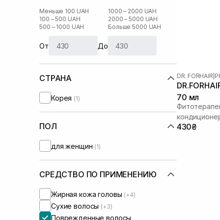
Меньше 100 UAH
1000 – 2000 UAH
100 – 500 UAH
2000 – 5000 UAH
500 – 1000 UAH
Больше 5000 UAH
От
До
DR. FORHAIR
|
P
СТРАНА
DR.FORHAIR
70 мл
Корея
(1)
Фитотерапев
кондиционер
ПОЛ
430₴
для женщин
(1)
СРЕДСТВО ПО ПРИМЕНЕНИЮ
Жирная кожа головы
(+4)
Сухие волосы
(+3)
Поврежденные волосы