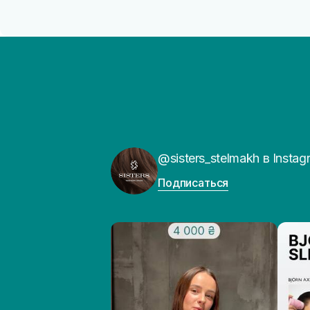
@sisters_stelmakh в Instag
Подписаться