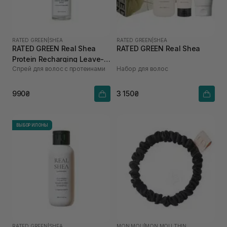
RATED GREEN
|
SHEA
RATED GREEN
|
SHEA
RATED GREEN Real Shea
RATED GREEN Real Shea
Protein Recharging Leave-in
Спрей для волос с протеинами
Набор для волос
Treatment Spray для
пошкодженого та сухого
волосся 80 мл
990₴
3 150₴
ВЫБОР ИЛОНЫ
RATED GREEN
|
SHEA
MON MOU
|
MON MOU THIN