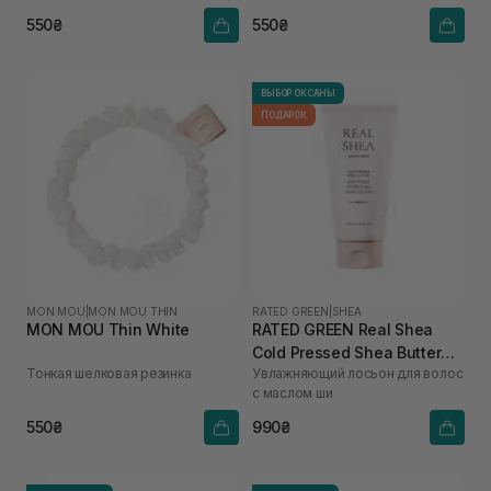
550₴
550₴
ВЫБОР ОКСАНЫ
ПОДАРОК
MON MOU
|
MON MOU THIN
RATED GREEN
|
SHEA
MON MOU Thin White
RATED GREEN Real Shea
Cold Pressed Shea Butter
Тонкая шелковая резинка
Увлажняющий лосьон для волос
Anti-frizz Hydrating Hair
с маслом ши
Lotion 150 мл
550₴
990₴