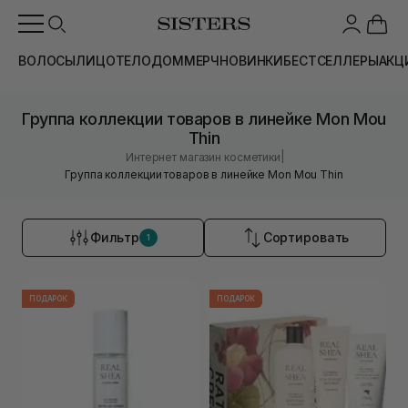
ВОЛОСЫ
ЛИЦО
ТЕЛО
ДОМ
МЕРЧ
НОВИНКИ
БЕСТСЕЛЛЕРЫ
АКЦ
Группа коллекции товаров в линейке Mon Mou
Thin
|
Интернет магазин косметики
Группа коллекции товаров в линейке Mon Mou Thin
Фильтр
Сортировать
1
ПОДАРОК
ПОДАРОК