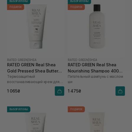
ВЫБОР ИЛОНЫ
ВЫБОР ИЛОНЫ
ПОДАРОК
ПОДАРОК
RATED GREEN
|
SHEA
RATED GREEN
|
SHEA
RATED GREEN Real Shea
RATED GREEN Real Shea
Gold Pressed Shea Butter
Nourishing Shampoo 400
Термозащитный
Питательный шампунь с маслом
Leave-in Treatment 150 мл
мл
восстанавливающий крем для
ши
волос с маслом ши
1 065₴
1 475₴
ВЫБОР ИЛОНЫ
ПОДАРОК