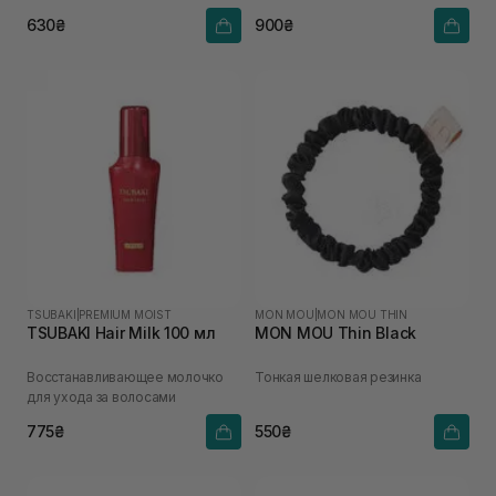
630₴
900₴
TSUBAKI
|
PREMIUM MOIST
MON MOU
|
MON MOU THIN
TSUBAKI Hair Milk 100 мл
MON MOU Thin Black
Восстанавливающее молочко
Тонкая шелковая резинка
для ухода за волосами
775₴
550₴