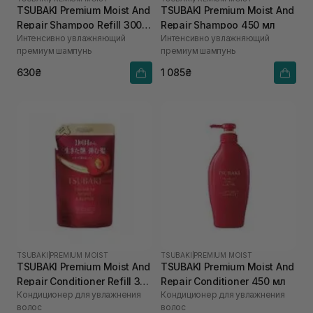
TSUBAKI Premium Moist And
TSUBAKI Premium Moist And
Repair Shampoo Refill 300
Repair Shampoo 450 мл
Интенсивно увлажняющий
Интенсивно увлажняющий
мл
премиум шампунь
премиум шампунь
630₴
1 085₴
TSUBAKI
|
PREMIUM MOIST
TSUBAKI
|
PREMIUM MOIST
TSUBAKI Premium Moist And
TSUBAKI Premium Moist And
Repair Conditioner Refill 300
Repair Conditioner 450 мл
Кондиционер для увлажнения
Кондиционер для увлажнения
мл
волос
волос