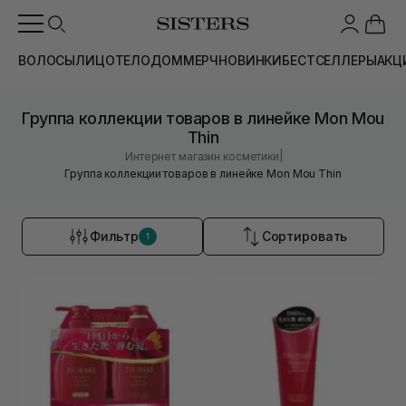
ВОЛОСЫ
ЛИЦО
ТЕЛО
ДОМ
МЕРЧ
НОВИНКИ
БЕСТСЕЛЛЕРЫ
АКЦ
Группа коллекции товаров в линейке Mon Mou
Thin
|
Интернет магазин косметики
Группа коллекции товаров в линейке Mon Mou Thin
Фильтр
Сортировать
1