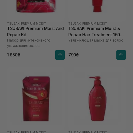
TSUBAKI
|
PREMIUM MOIST
TSUBAKI
|
PREMIUM MOIST
TSUBAKI Premium Moist And
TSUBAKI Premium Moist &
Repair Kit
Repair Hair Treatment 160
Набор для интенсивного
Увлажняющая маска для волос
мл
увлажнения волос
1 850₴
790₴
TSUBAKI
|
PREMIUM MOIST
TSUBAKI
|
PREMIUM MOIST