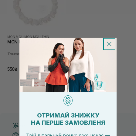
MON MOU
|
MON MOU THIN
MON MOU Thin White
Тонкая шелковая резинка
550₴
ОТРИМАЙ ЗНИЖКУ
НА ПЕРШЕ ЗАМОВЛЕНЯ
Бесплатная доставка от 3000 UAH
Твій вітальний бонус вже чекає —
Безопасные способы оплаты