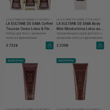
LA SULTANE DE SABA
|
LOTUS AND FRANGIPANI FLOWERS
LA SULTANE DE SABA
|
LOTUS AND FRANGIPANI FLOWERS
LA SULTANE DE SABA Coffret
LA SULTANE DE SABA Body
Trousse Corps Lotus & Fleur
Mist Moisturizing Lotus and
Набор для тела с ароматом
Увлажняющий спрей для тела с
de Frangipanier
Frangipani Flower 200 мл
лотоса и франжипани
ароматом лотоса и франжипани
3 732₴
2 236₴
ВЫБОР ИЛОНЫ
ВЫБОР ИЛОНЫ
LA SULTANE DE SABA
|
LOTUS AND FRANGIPANI FLOWERS
LA SULTANE DE SABA
|
LOTUS AND FRANGIPANI FLOWERS