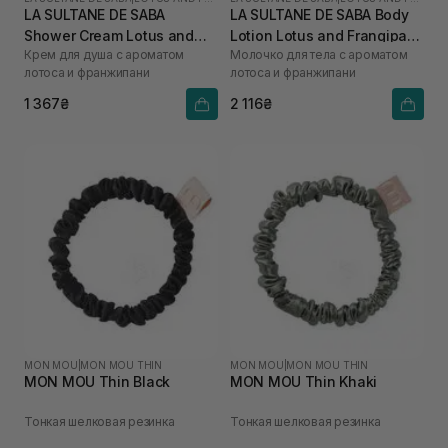
LA SULTANE DE SABA
LA SULTANE DE SABA Body
Shower Cream Lotus and
Lotion Lotus and Frangipani
Крем для душа с ароматом
Молочко для тела с ароматом
Frangipani Flowers 200 мл
Flowers 200 мл
лотоса и франжипани
лотоса и франжипани
1 367₴
2 116₴
MON MOU
|
MON MOU THIN
MON MOU
|
MON MOU THIN
MON MOU Thin Black
MON MOU Thin Khaki
Тонкая шелковая резинка
Тонкая шелковая резинка