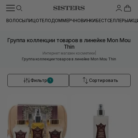
ВОЛОСЫ
ЛИЦО
ТЕЛО
ДОМ
МЕРЧ
НОВИНКИ
БЕСТСЕЛЛЕРЫ
АКЦ
Группа коллекции товаров в линейке Mon Mou
Thin
|
Интернет магазин косметики
Группа коллекции товаров в линейке Mon Mou Thin
Фильтр
Сортировать
1