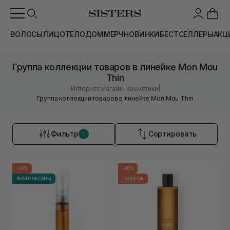
ВОЛОСЫ
ЛИЦО
ТЕЛО
ДОМ
МЕРЧ
НОВИНКИ
БЕСТСЕЛЛЕРЫ
АКЦ
Группа коллекции товаров в линейке Mon Mou
Thin
|
Интернет магазин косметики
Группа коллекции товаров в линейке Mon Mou Thin
Фильтр
Сортировать
1
-20%
-20%
ВЫБОР ОКСАНЫ
ПОДАРОК