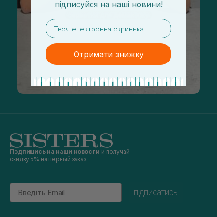
підписуйся
на
наші новини!
email
Отримати знижку
Подпишись на наши новости
и получай
скидку 5% на первый заказ
Email
підписатись