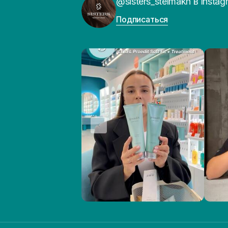
@sisters_stelmakh в Instag
Подписаться