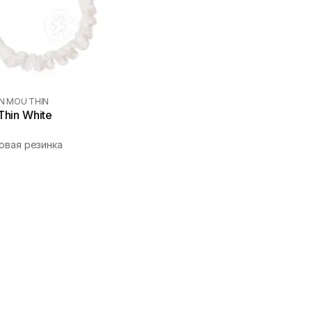
N MOU THIN
hin White
овая резинка