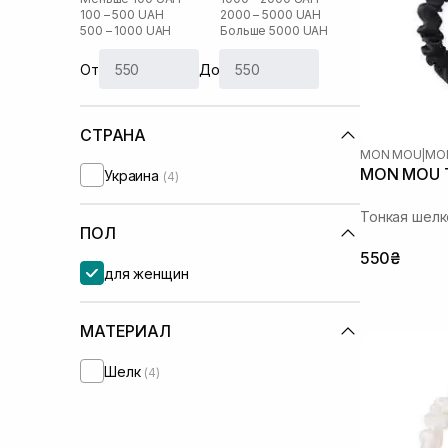
100 – 500 UAH
2000 – 5000 UAH
500 – 1000 UAH
Больше 5000 UAH
От
До
СТРАНА
MON MOU
|
MO
MON MOU T
Украина
(4)
Тонкая шелк
ПОЛ
550₴
для женщин
МАТЕРИАЛ
Шелк
(4)