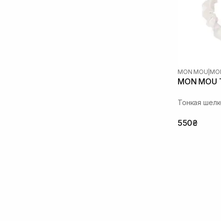
MON MOU
|
MO
MON MOU T
Тонкая шелк
550₴