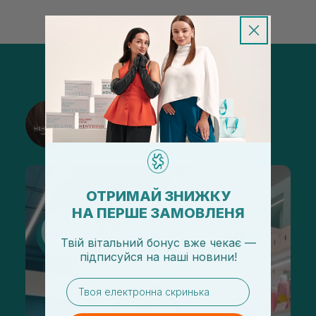
@sisters_stelmakh в Instagram
Подписаться
ОТРИМАЙ ЗНИЖКУ
НА ПЕРШЕ ЗАМОВЛЕНЯ
Твій вітальний бонус вже чекає —
підписуйся
на
наші новини!
email