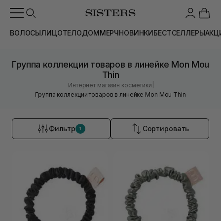
ВОЛОСЫ
ЛИЦО
ТЕЛО
ДОМ
МЕРЧ
НОВИНКИ
БЕСТСЕЛЛЕРЫ
АКЦ
Группа коллекции товаров в линейке Mon Mou
Thin
|
Интернет магазин косметики
Группа коллекции товаров в линейке Mon Mou Thin
Фильтр
Сортировать
1