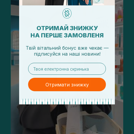
ОТРИМАЙ ЗНИЖКУ
НА ПЕРШЕ ЗАМОВЛЕНЯ
Твій вітальний бонус вже чекає —
підписуйся
на
наші новини!
email
Отримати знижку