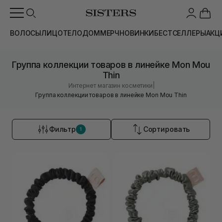
ВОЛОСЫ
ЛИЦО
ТЕЛО
ДОМ
МЕРЧ
НОВИНКИ
БЕСТСЕЛЛЕРЫ
АКЦ
Группа коллекции товаров в линейке Mon Mou
Thin
|
Интернет магазин косметики
Группа коллекции товаров в линейке Mon Mou Thin
Фильтр
Сортировать
1