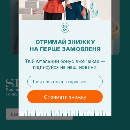
ОТРИМАЙ ЗНИЖКУ
НА ПЕРШЕ ЗАМОВЛЕНЯ
Твій вітальний бонус вже чекає —
підписуйся
на
наші новини!
email
Подпишись на наши новости
и получай
скидку 5% на первый заказ
Отримати знижку
Email
підписатись