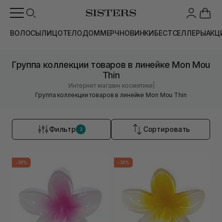
ВОЛОСЫ
ЛИЦО
ТЕЛО
ДОМ
МЕРЧ
НОВИНКИ
БЕСТСЕЛЛЕРЫ
АКЦ
Группа коллекции товаров в линейке Mon Mou
Thin
|
Интернет магазин косметики
Группа коллекции товаров в линейке Mon Mou Thin
Фильтр
Сортировать
2
-30%
-30%