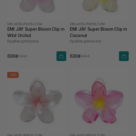
EMI JAY
|
SUPER BLOOM
EMI JAY
|
SUPER BLOOM
EMI JAY Super Bloom Clip in
EMI JAY Super Bloom Clip in
Wild Orchid
Coconut
Крабик для волос
Крабик для волос
630₴
630₴
900₴
900₴
-30%
EMI JAY
|
SUPER BLOOM
EMI JAY
|
SUPER BLOOM