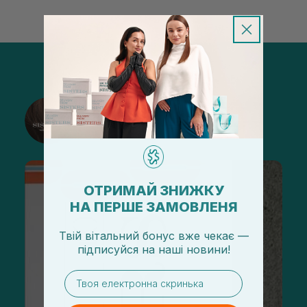
@sisters_stelmakh в Instagram
Подписаться
ОТРИМАЙ ЗНИЖКУ
НА ПЕРШЕ ЗАМОВЛЕНЯ
Твій вітальний бонус вже чекає —
підписуйся
на
наші новини!
email