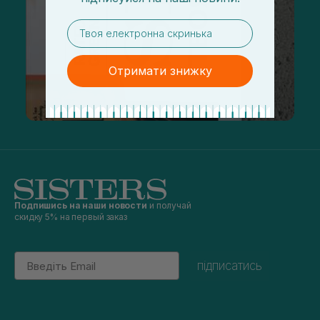
email
Отримати знижку
Подпишись на наши новости
и получай
скидку 5% на первый заказ
Email
підписатись