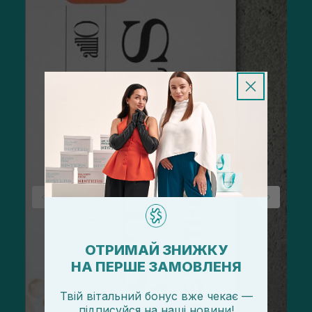
ОТРИМАЙ ЗНИЖКУ
НА ПЕРШЕ ЗАМОВЛЕНЯ
Твій вітальний бонус вже чекає —
підписуйся
на
наші новини!