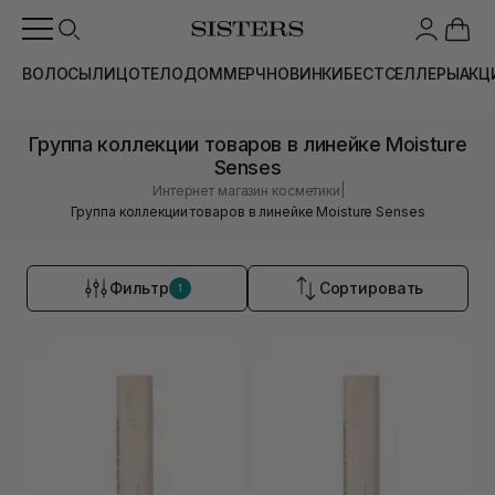
ВОЛОСЫ
ЛИЦО
ТЕЛО
ДОМ
МЕРЧ
НОВИНКИ
БЕСТСЕЛЛЕРЫ
АКЦ
Группа коллекции товаров в линейке Moisture
Senses
|
Интернет магазин косметики
Группа коллекции товаров в линейке Moisture Senses
Фильтр
Сортировать
1