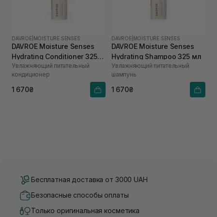
DAVROE
|
MOISTURE SENSES
DAVROE
|
MOISTURE SENSES
DAVROE Moisture Senses
DAVROE Moisture Senses
Hydrating Conditioner 325
Hydrating Shampoo 325 мл
Увлажняющий питательный
Увлажняющий питательный
мл
кондиционер
шампунь
1 670₴
1 670₴
Бесплатная доставка от 3000 UAH
Безопасные способы оплаты
Только оригинальная косметика