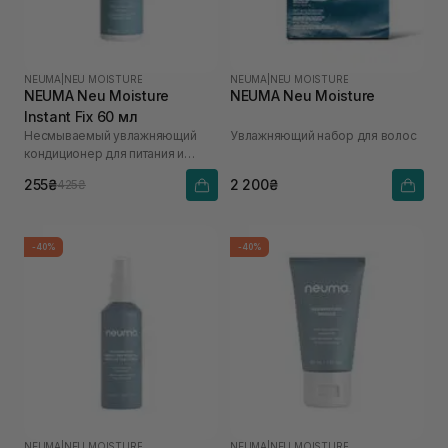
NEUMA
|
NEU MOISTURE
NEUMA
|
NEU MOISTURE
NEUMA Neu Moisture
NEUMA Neu Moisture
Instant Fix 60 мл
Несмываемый увлажняющий
Увлажняющий набор для волос
кондиционер для питания и
распутывания волос
255₴
2 200₴
425₴
-40%
-40%
NEUMA
|
NEU MOISTURE
NEUMA
|
NEU MOISTURE