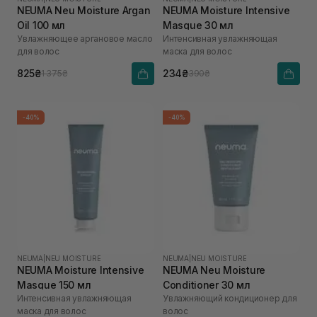
NEUMA Neu Moisture Argan
NEUMA Moisture Intensive
Oil 100 мл
Masque 30 мл
Увлажняющее аргановое масло
Интенсивная увлажняющая
для волос
маска для волос
825₴
234₴
1 375₴
390₴
-40%
-40%
NEUMA
|
NEU MOISTURE
NEUMA
|
NEU MOISTURE
NEUMA Moisture Intensive
NEUMA Neu Moisture
Masque 150 мл
Conditioner 30 мл
Интенсивная увлажняющая
Увлажняющий кондиционер для
маска для волос
волос