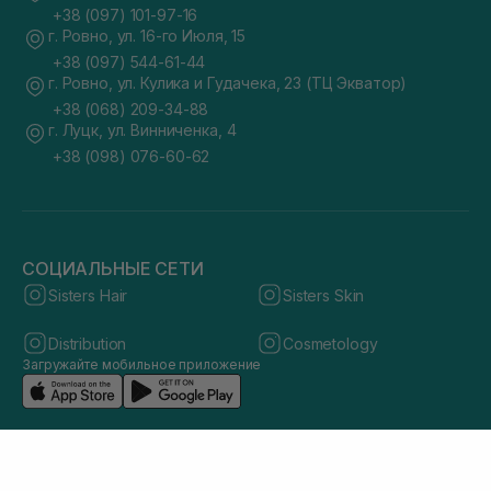
+38 (097) 101-97-16
г. Ровно, ул. 16-го Июля, 15
+38 (097) 544-61-44
г. Ровно, ул. Кулика и Гудачека, 23 (ТЦ Экватор)
+38 (068) 209-34-88
г. Луцк, ул. Винниченка, 4
+38 (098) 076-60-62
СОЦИАЛЬНЫЕ СЕТИ
Sisters Hair
Sisters Skin
Distribution
Cosmetology
Загружайте мобильное приложение