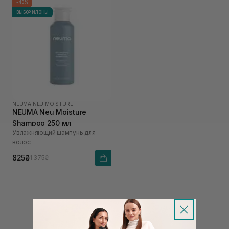
-40%
ВЫБОР ИЛОНЫ
NEUMA
|
NEU MOISTURE
NEUMA Neu Moisture
Shampoo 250 мл
Увлажняющий шампунь для
волос
825₴
1 375₴