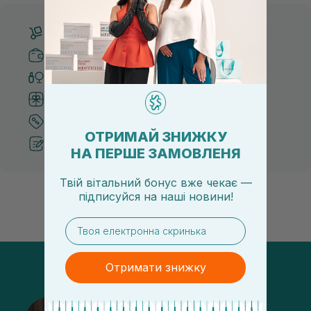
Бесплатная доставка от 3000 UAH
Безопасные способы оплаты
Только оригинальная косметика
Система бонусов и лояльности
Лучшие цены и топ товары
ОТРИМАЙ ЗНИЖКУ
Рекомендации от косметологов
НА ПЕРШЕ ЗАМОВЛЕНЯ
Твій вітальний бонус вже чекає —
підписуйся
на
наші новини!
email
Отримати знижку
@sisters_stelmakh в Instagram