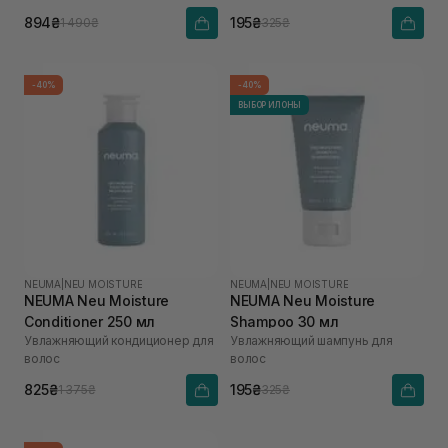
894₴
195₴
1 490₴
325₴
-40%
-40%
ВЫБОР ИЛОНЫ
NEUMA
|
NEU MOISTURE
NEUMA
|
NEU MOISTURE
NEUMA Neu Moisture
NEUMA Neu Moisture
Conditioner 250 мл
Shampoo 30 мл
Увлажняющий кондиционер для
Увлажняющий шампунь для
волос
волос
825₴
195₴
1 375₴
325₴