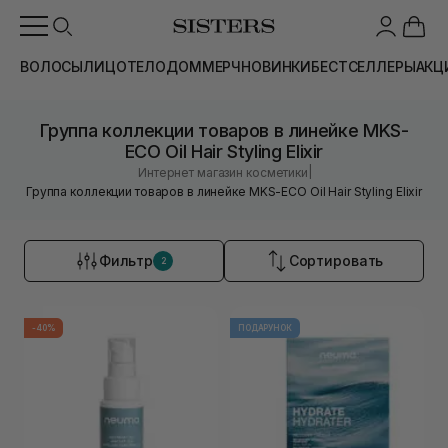
ВОЛОСЫ
ЛИЦО
ТЕЛО
ДОМ
МЕРЧ
НОВИНКИ
БЕСТСЕЛЛЕРЫ
АКЦ
Группа коллекции товаров в линейке MKS-
ECO Oil Hair Styling Elixir
|
Интернет магазин косметики
Группа коллекции товаров в линейке MKS-ECO Oil Hair Styling Elixir
Фильтр
Сортировать
2
-40%
ПОДАРУНОК