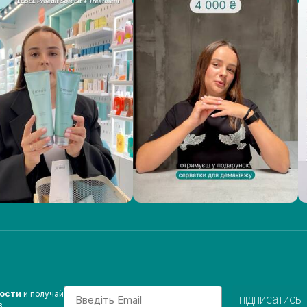
Email
вости
и получай
підписатись
з