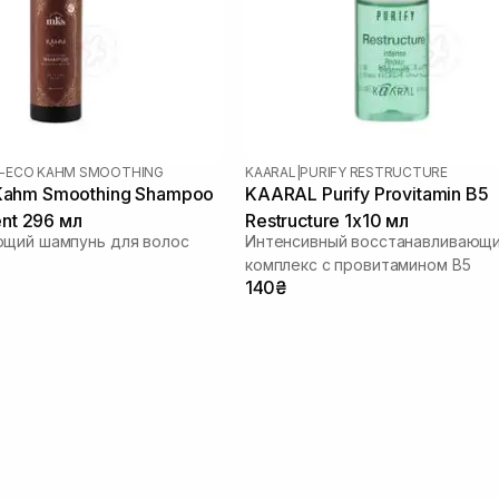
-ECO KAHM SMOOTHING
KAARAL
|
PURIFY RESTRUCTURE
ahm Smoothing Shampoo
KAARAL Purify Provitamin B5
ent 296 мл
Restructure 1х10 мл
ющий шампунь для волос
Интенсивный восстанавливающ
комплекс с провитамином В5
140₴