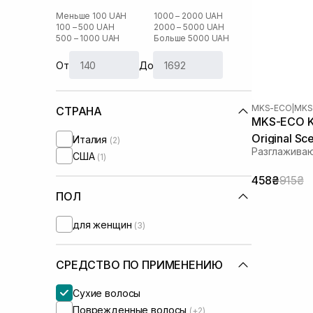
Меньше 100 UAH
1000 – 2000 UAH
100 – 500 UAH
2000 – 5000 UAH
500 – 1000 UAH
Больше 5000 UAH
От
До
MKS-ECO
|
MKS
СТРАНА
MKS-ECO K
Original Sc
Италия
(2)
Разглажива
США
(1)
458₴
915₴
ПОЛ
для женщин
(3)
СРЕДСТВО ПО ПРИМЕНЕНИЮ
Сухие волосы
Поврежденные волосы
(+2)