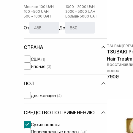
Меньше 100 UAH
1000 – 2000 UAH
100 – 500 UAH
2000 – 5000 UAH
500 – 1000 UAH
Больше 5000 UAH
От
До
TSUBAKI
|
PREM
СТРАНА
TSUBAKI Pr
Hair Treatm
США
(1)
Восстанавл
Япония
(3)
волос
790₴
ПОЛ
для женщин
(4)
СРЕДСТВО ПО ПРИМЕНЕНИЮ
Сухие волосы
Поврежденные волосы
(+8)