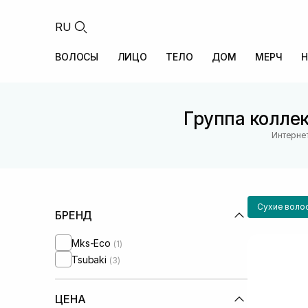
RU
ВОЛОСЫ
ЛИЦО
ТЕЛО
ДОМ
МЕРЧ
Н
Группа колле
Интернет
Сухие воло
БРЕНД
Mks-Eco
(1)
Tsubaki
(3)
ЦЕНА