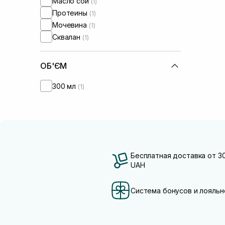
Масло сои
(1)
Протеины
(1)
Мочевина
(1)
Сквалан
(1)
ОБ'ЄМ
300 мл
(1)
Бесплатная доставка от 3
UAH
Система бонусов и лояльн