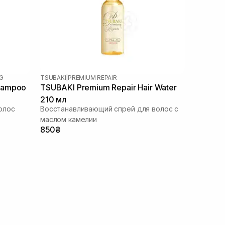
G
TSUBAKI
|
PREMIUM REPAIR
hampoo
TSUBAKI Premium Repair Hair Water
210 мл
олос
Восстанавливающий спрей для волос с
маслом камелии
850₴