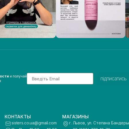
Email
вости
и получай
підписатись
з
КОНТАКТЫ
МАГАЗИНЫ
sisters.co.ua@gmail.com
г. Львов, ул. Степана Бандеры