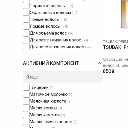
Пористые волосы
(+3)
Окрашенные волосы
(+3)
Тонкие волосы
(+6)
Ломкие волосы
(+6)
Для объема волос
(+6)
Для разглаживания волос
(+1)
TSUBAKI
|
PREM
Для восстановления волос
TSUBAKI Pr
(+4)
Маска для м
АКТИВНИЙ КОМПОНЕНТ
волос «0 се
850₴
Глицерин
(1)
Маточное молочко
(1)
Молочная кислота
(2)
Масло арганы
(1)
Масло камелии
(2)
Масло семян конопли
(1)