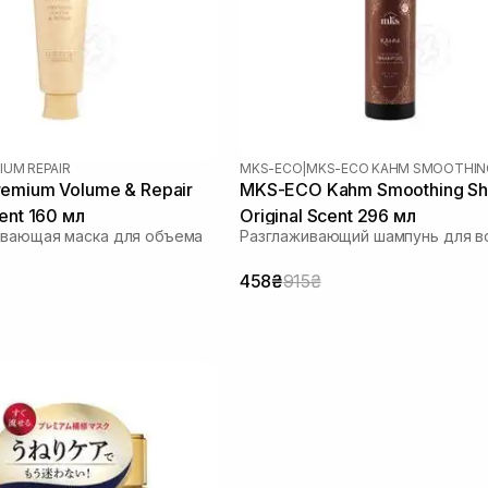
IUM REPAIR
MKS-ECO
|
MKS-ECO KAHM SMOOTHIN
emium Volume & Repair
MKS-ECO Kahm Smoothing S
ent 160 мл
Original Scent 296 мл
ивающая маска для объема
Разглаживающий шампунь для в
458₴
915₴