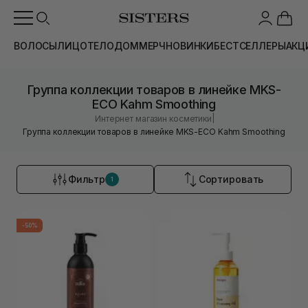
ВОЛОСЫ
ЛИЦО
ТЕЛО
ДОМ
МЕРЧ
НОВИНКИ
БЕСТСЕЛЛЕРЫ
АКЦ
Группа коллекции товаров в линейке MKS-
ECO Kahm Smoothing
|
Интернет магазин косметики
Группа коллекции товаров в линейке MKS-ECO Kahm Smoothing
Фильтр
Сортировать
1
-50%