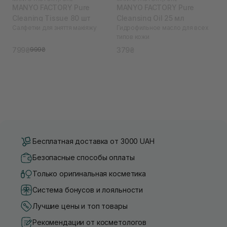
MANYO FACTORY Pure
MANYO FACTORY Pure
Cleaning Tissue 80 шт
Cleansing Oil 25 мл
Салфетки для зняття макіяжу
Гидрофильное масло для всех
типов кожи
799₴
379₴
999₴
Бесплатная доставка от 3000 UAH
Безопасные способы оплаты
Только оригинальная косметика
Система бонусов и лояльности
Лучшие цены и топ товары
Рекомендации от косметологов