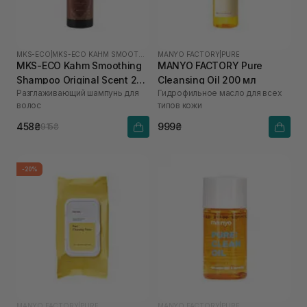
MKS-ECO
|
MKS-ECO KAHM SMOOTHING
MANYO FACTORY
|
PURE
MKS-ECO Kahm Smoothing
MANYO FACTORY Pure
Shampoo Original Scent 296
Cleansing Oil 200 мл
Разглаживающий шампунь для
Гидрофильное масло для всех
мл
волос
типов кожи
458₴
999₴
915₴
-20%
MANYO FACTORY
|
PURE
MANYO FACTORY
|
PURE