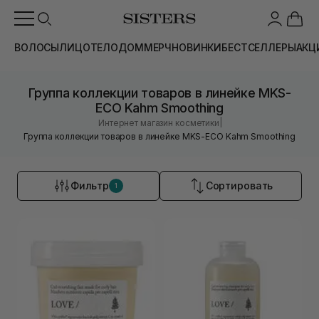
ВОЛОСЫ
ЛИЦО
ТЕЛО
ДОМ
МЕРЧ
НОВИНКИ
БЕСТСЕЛЛЕРЫ
АКЦ
Группа коллекции товаров в линейке MKS-
ECO Kahm Smoothing
|
Интернет магазин косметики
Группа коллекции товаров в линейке MKS-ECO Kahm Smoothing
Фильтр
Сортировать
1