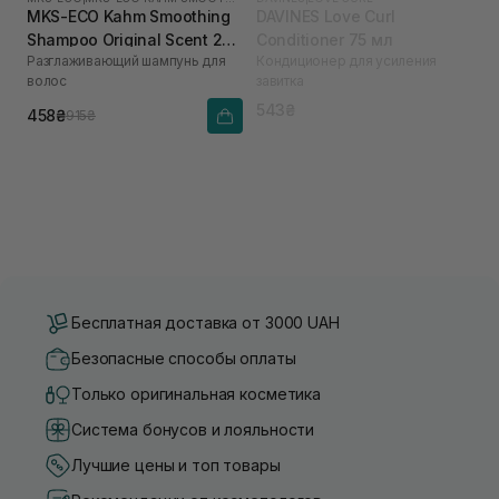
MKS-ECO Kahm Smoothing
DAVINES Love Curl
Shampoo Original Scent 296
Conditioner 75 мл
Разглаживающий шампунь для
Кондиционер для усиления
мл
волос
завитка
543₴
458₴
915₴
Бесплатная доставка от 3000 UAH
Безопасные способы оплаты
Только оригинальная косметика
Система бонусов и лояльности
Лучшие цены и топ товары