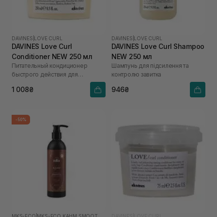
DAVINES
|
LOVE CURL
DAVINES
|
LOVE CURL
DAVINES Love Curl
DAVINES Love Curl Shampoo
Conditioner NEW 250 мл
NEW 250 мл
Питательный кондиционер
Шампунь для підсилення та
быстрого действия для
контролю завитка
вьющихся волос
1 008₴
946₴
-50%
MKS-ECO
|
MKS-ECO KAHM SMOOTHING
DAVINES
|
LOVE CURL