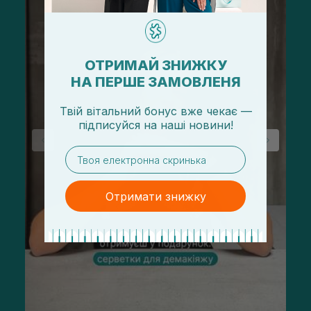
ОТРИМАЙ ЗНИЖКУ
НА ПЕРШЕ ЗАМОВЛЕНЯ
Твій вітальний бонус вже чекає —
підписуйся
на
наші новини!
email
Отримати знижку