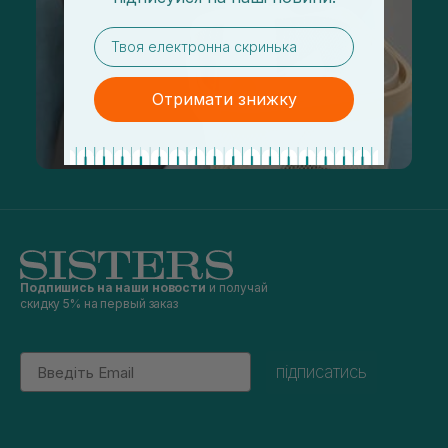
email
Отримати знижку
Подпишись на наши новости
и получай
скидку 5% на первый заказ
Email
підписатись