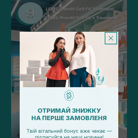
ОТРИМАЙ ЗНИЖКУ
НА ПЕРШЕ ЗАМОВЛЕНЯ
Твій вітальний бонус вже чекає —
підписуйся
на
наші новини!