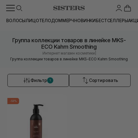
ВОЛОСЫ
ЛИЦО
ТЕЛО
ДОМ
МЕРЧ
НОВИНКИ
БЕСТСЕЛЛЕРЫ
АКЦ
Группа коллекции товаров в линейке MKS-
ECO Kahm Smoothing
|
Интернет магазин косметики
Группа коллекции товаров в линейке MKS-ECO Kahm Smoothing
Фильтр
Сортировать
1
-50%