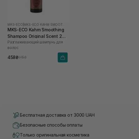
MKS-ECO
|
MKS-ECO KAHM SMOOTHING
MKS-ECO Kahm Smoothing
Shampoo Original Scent 296
Разглаживающий шампунь для
мл
волос
458₴
915₴
Бесплатная доставка от 3000 UAH
Безопасные способы оплаты
Только оригинальная косметика