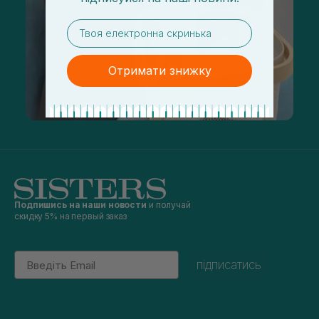
email
Отримати знижку
Подпишись на наши новости
и получай
скидку 5% на первый заказ
Email
підписатись