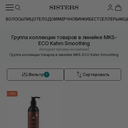
ВОЛОСЫ
ЛИЦО
ТЕЛО
ДОМ
МЕРЧ
НОВИНКИ
БЕСТСЕЛЛЕРЫ
АКЦ
Группа коллекции товаров в линейке MKS-
ECO Kahm Smoothing
|
Интернет магазин косметики
Группа коллекции товаров в линейке MKS-ECO Kahm Smoothing
Фильтр
Сортировать
1
-50%