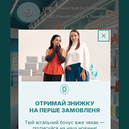
ОТРИМАЙ ЗНИЖКУ
НА ПЕРШЕ ЗАМОВЛЕНЯ
Твій вітальний бонус вже чекає —
підписуйся
на
наші новини!