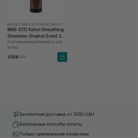
MKS-ECO
|
MKS-ECO KAHM SMOOTHING
MKS-ECO Kahm Smoothing
Shampoo Original Scent 296
Разглаживающий шампунь для
мл
волос
458₴
915₴
Бесплатная доставка от 3000 UAH
Безопасные способы оплаты
Только оригинальная косметика