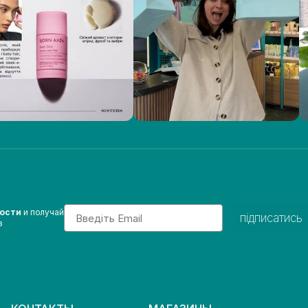
Email
вости
и получай
підписатись
з