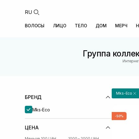
RU
ВОЛОСЫ
ЛИЦО
ТЕЛО
ДОМ
МЕРЧ
Н
Группа колле
Интернет
Mks-Eco
БРЕНД
Mks-Eco
-50%
ЦЕНА
Меньше 100 UAH
1000 – 2000 UAH