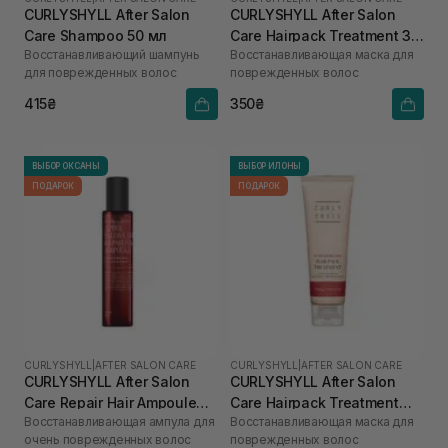
CURLYSHYLL After Salon
CURLYSHYLL After Salon
Care Shampoo 50 мл
Care Hairpack Treatment 30
Восстанавливающий шампунь
Восстанавливающая маска для
мл
для поврежденных волос
поврежденных волос
415₴
350₴
ВЫБОР ОКСАНЫ
ВЫБОР ИЛОНЫ
ПОДАРОК
ПОДАРОК
CURLYSHYLL
|
AFTER SALON CARE
CURLYSHYLL
|
AFTER SALON CARE
CURLYSHYLL After Salon
CURLYSHYLL After Salon
Care Repair Hair Ampoule
Care Hairpack Treatment
Восстанавливающая ампула для
Восстанавливающая маска для
100 мл
250 мл
очень поврежденных волос
поврежденных волос