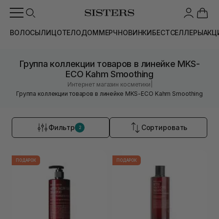
ВОЛОСЫ
ЛИЦО
ТЕЛО
ДОМ
МЕРЧ
НОВИНКИ
БЕСТСЕЛЛЕРЫ
АКЦ
Группа коллекции товаров в линейке MKS-
ECO Kahm Smoothing
|
Интернет магазин косметики
Группа коллекции товаров в линейке MKS-ECO Kahm Smoothing
Фильтр
Сортировать
2
ПОДАРОК
ПОДАРОК