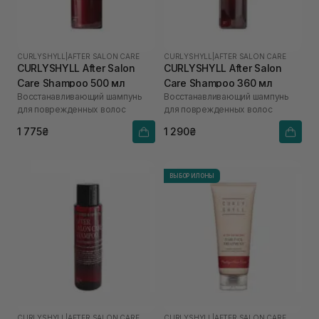
CURLYSHYLL
|
AFTER SALON CARE
CURLYSHYLL
|
AFTER SALON CARE
CURLYSHYLL After Salon
CURLYSHYLL After Salon
Care Shampoo 500 мл
Care Shampoo 360 мл
Восстанавливающий шампунь
Восстанавливающий шампунь
для поврежденных волос
для поврежденных волос
1 775₴
1 290₴
ВЫБОР ИЛОНЫ
CURLYSHYLL
|
AFTER SALON CARE
CURLYSHYLL
|
AFTER SALON CARE