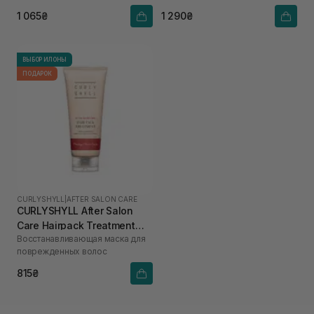
1 065₴
1 290₴
ВЫБОР ИЛОНЫ
ПОДАРОК
CURLYSHYLL
|
AFTER SALON CARE
CURLYSHYLL After Salon
Care Hairpack Treatment
Восстанавливающая маска для
100 мл
поврежденных волос
815₴