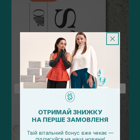
ОТРИМАЙ ЗНИЖКУ
НА ПЕРШЕ ЗАМОВЛЕНЯ
Твій вітальний бонус вже чекає —
підписуйся
на
наші новини!