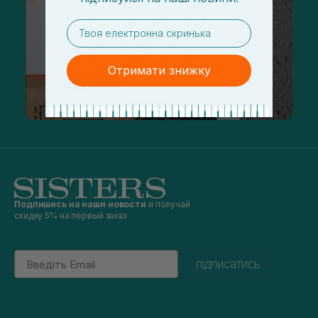
email
Отримати знижку
Подпишись на наши новости
и получай
скидку 5% на первый заказ
Email
підписатись