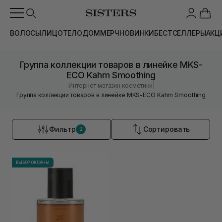
ВОЛОСЫ
ЛИЦО
ТЕЛО
ДОМ
МЕРЧ
НОВИНКИ
БЕСТСЕЛЛЕРЫ
АКЦ
Группа коллекции товаров в линейке MKS-
ECO Kahm Smoothing
|
Интернет магазин косметики
Группа коллекции товаров в линейке MKS-ECO Kahm Smoothing
Фильтр
Сортировать
2
ВЫБОР ОКСАНЫ