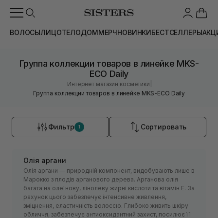
ВОЛОСЫ
ЛИЦО
ТЕЛО
ДОМ
МЕРЧ
НОВИНКИ
БЕСТСЕЛЛЕРЫ
АКЦ
Группа коллекции товаров в линейке MKS-
ECO Daily
|
Интернет магазин косметики
Группа коллекции товаров в линейке MKS-ECO Daily
Фильтр
Сортировать
1
Олія аргани
Олія аргани — природній компонент, видобувають лише в
Марокко з плодів арганового дерева. Арганова олія
багата на олеїнову, лінолеву жирні кислоти та вітамін Е. За
рахунок цього забезпечує інтенсивне живлення,
зміцнення, еластичність волоссю. Глибоко живить шкіру
обличчя, забезпечує антиоксидантний захист, посилює її