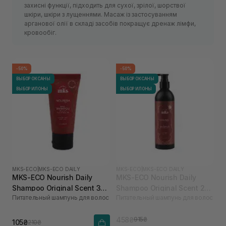
захисні функції, підходить для сухої, зрілої, шорствої
шкіри, шкіри з лущеннями. Масаж із застосуванням
арганової олії в складі засобів покращує дренаж лімфи,
кровообіг.
-50%
-50%
ВЫБОР ОКСАНЫ
ВЫБОР ОКСАНЫ
ВЫБОР ИЛОНЫ
ВЫБОР ИЛОНЫ
MKS-ECO
|
MKS-ECO DAILY
MKS-ECO
|
MKS-ECO DAILY
MKS-ECO Nourish Daily
MKS-ECO Nourish Daily
Shampoo Original Scent 30
Shampoo Original Scent 296
Питательный шампунь для волос
Питательный шампунь для волос
мл
мл
458₴
915₴
105₴
210₴