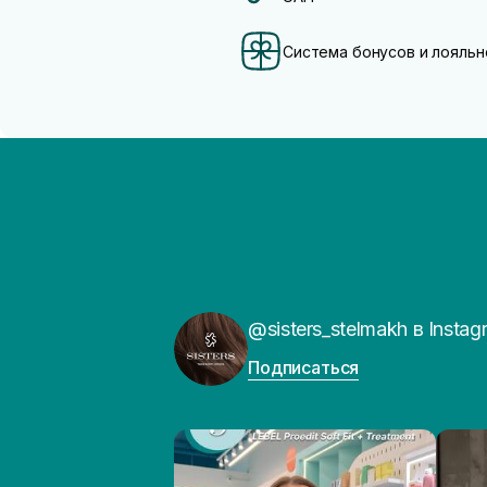
Система бонусов и лояльн
@sisters_stelmakh в Instag
Подписаться