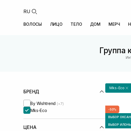
RU
ВОЛОСЫ
ЛИЦО
ТЕЛО
ДОМ
МЕРЧ
Н
Группа 
Ин
Mks-Eco
БРЕНД
By Wishtrend
(+7)
-50%
Mks-Eco
ВЫБОР ОКСА
ВЫБОР ИЛОН
ЦЕНА