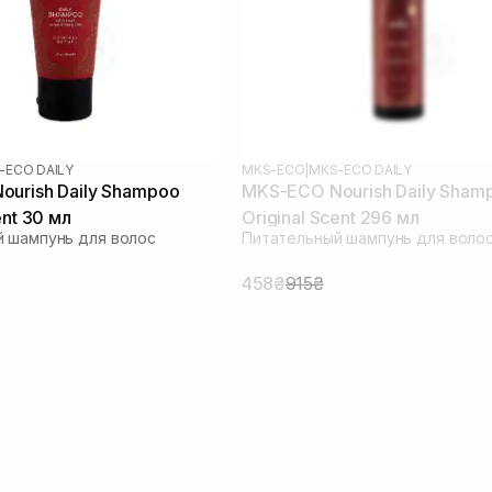
-ECO DAILY
MKS-ECO
|
MKS-ECO DAILY
urish Daily Shampoo
MKS-ECO Nourish Daily Sham
ent 30 мл
Original Scent 296 мл
 шампунь для волос
Питательный шампунь для воло
458₴
915₴