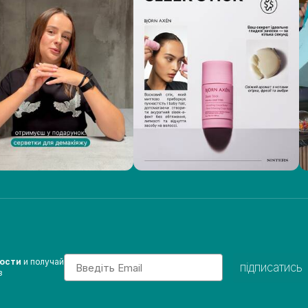
Email
вости
и получай
підписатись
з