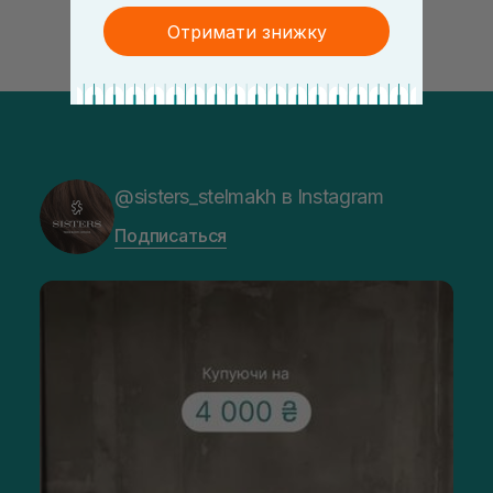
Отримати знижку
@sisters_stelmakh в Instagram
Подписаться