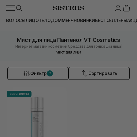
ВОЛОСЫ
ЛИЦО
ТЕЛО
ДОМ
МЕРЧ
НОВИНКИ
БЕСТСЕЛЛЕРЫ
АКЦ
Мист для лица Пантенол VT Cosmetics
|
|
Интернет магазин косметики
Средства для тонизации лица
Мист для лица
Фильтр
Сортировать
2
ВЫБОР ИЛОНЫ