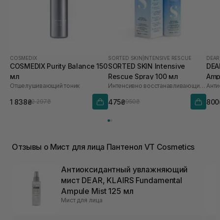
COSMEDIX
SORTED SKIN
|
INTENSIVE RESCUE
DEAR
COSMEDIX Purity Balance 150
SORTED SKIN Intensive
DEA
мл
Rescue Spray 100 мл
Amp
Отшелушивающий тоник
Интенсивно восстанавливающий спрей для кожи
1 838₴
475₴
800
2 297₴
950₴
Отзывы о Мист для лица Пантенол VT Cosmetics
Антиоксидантный увлажняющий
мист DEAR, KLAIRS Fundamental
Ampule Mist 125 мл
Мист для лица