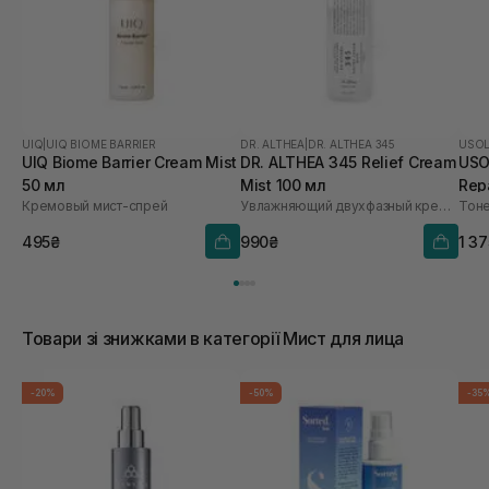
UIQ
|
UIQ BIOME BARRIER
DR. ALTHEA
|
DR. ALTHEA 345
USO
UIQ Biome Barrier Cream Mist
DR. ALTHEA 345 Relief Cream
USO
50 мл
Mist 100 мл
Repa
Кремовый мист-спрей
Увлажняющий двухфазный крем-спрей для лица
495₴
990₴
1 3
Товари зі знижками в категорії Мист для лица
-20%
-50%
-35