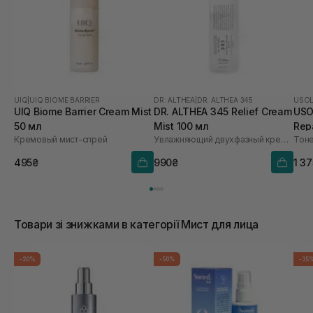
UIQ
|
UIQ BIOME BARRIER
DR. ALTHEA
|
DR. ALTHEA 345
USO
UIQ Biome Barrier Cream Mist
DR. ALTHEA 345 Relief Cream
USO
50 мл
Mist 100 мл
Repa
Кремовый мист-спрей
Увлажняющий двухфазный крем-спрей для лица
495₴
990₴
1 3
Товари зі знижками в категорії Мист для лица
-20%
-50%
-35