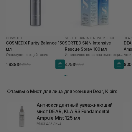
COSMEDIX
SORTED SKIN
|
INTENSIVE RESCUE
DEAR
COSMEDIX Purity Balance 150
SORTED SKIN Intensive
DEA
мл
Rescue Spray 100 мл
Amp
Отшелушивающий тоник
Интенсивно восстанавливающий спрей для кожи
1 838₴
475₴
800
2 297₴
950₴
Отзывы о Мист для лица для женщин Dear, Klairs
Антиоксидантный увлажняющий
мист DEAR, KLAIRS Fundamental
Ampule Mist 125 мл
Мист для лица