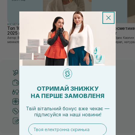
КОСМЕТИКА
КОСМЕТИКА
Топ 10 брендов уходовой косметики в
Каолин в косметике:
2025 году
используют
Автор: Вика Нагорная В современном мире, где тренды
Автор: Юлия Цебрик Каолин в косметологии – это
меняются со скоростью света, а рынок популярной
природный минерал, натурал
косметики переполнен новыми предложениями, выбор
имеет множество преимущес
средства для ухода становится настоящим вызовом....
головы, благодаря большому 
Бесплатная доставка от 3000 UAH
Безопасные способы оплаты
ОТРИМАЙ ЗНИЖКУ
Только оригинальная косметика
НА ПЕРШЕ ЗАМОВЛЕНЯ
Система бонусов и лояльности
Твій вітальний бонус вже чекає —
Лучшие цены и топ товары
підписуйся
на
наші новини!
Рекомендации от косметологов
email