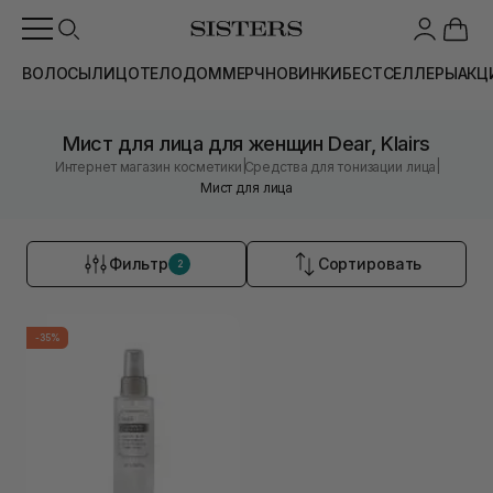
ВОЛОСЫ
ЛИЦО
ТЕЛО
ДОМ
МЕРЧ
НОВИНКИ
БЕСТСЕЛЛЕРЫ
АКЦ
Мист для лица для женщин Dear, Klairs
|
|
Интернет магазин косметики
Средства для тонизации лица
Мист для лица
Фильтр
Сортировать
2
-35%