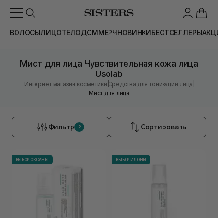
ВОЛОСЫ
ЛИЦО
ТЕЛО
ДОМ
МЕРЧ
НОВИНКИ
БЕСТСЕЛЛЕРЫ
АКЦ
Мист для лица Чувствительная кожа лица
Usolab
|
|
Интернет магазин косметики
Средства для тонизации лица
Мист для лица
Фильтр
Сортировать
2
ВЫБОР ОКСАНЫ
ВЫБОР ИЛОНЫ