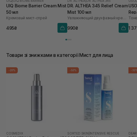
UIQ
|
UIQ BIOME BARRIER
DR. ALTHEA
|
DR. ALTHEA 345
USO
UIQ Biome Barrier Cream Mist
DR. ALTHEA 345 Relief Cream
USO
50 мл
Mist 100 мл
Repa
Кремовый мист-спрей
Увлажняющий двухфазный крем-спрей для лица
495₴
990₴
1 3
Товари зі знижками в категорії Мист для лица
-20%
-50%
-35
COSMEDIX
SORTED SKIN
|
INTENSIVE RESCUE
DEAR