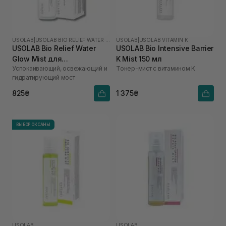
USOLAB
|
USOLAB BIO RELIEF WATER GLOW
USOLAB
|
USOLAB VITAMIN K
USOLAB Bio Relief Water
USOLAB Bio Intensive Barrier
Glow Mist для
K Mist 150 мл
Успокаивающий, освежающий и
Тонер-мист с витамином K
чувствительной и
гидратирующий мост
раздраженной кожи 100
мл
825₴
1 375₴
ВЫБОР ОКСАНЫ
USOLAB
USOLAB