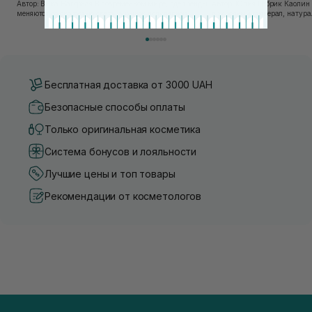
Автор: Вика Нагорная В современном мире, где тренды
Автор: Юлия Цебрик Каолин в косметологии – это
меняются со скоростью света, а рынок популярной
природный минерал, натурал
косметики переполнен новыми предложениями, выбор
имеет множество преимущес
средства для ухода становится настоящим вызовом....
головы, благодаря большому 
Бесплатная доставка от 3000 UAH
Безопасные способы оплаты
Только оригинальная косметика
Система бонусов и лояльности
Лучшие цены и топ товары
Рекомендации от косметологов