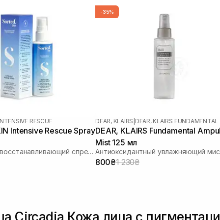
-35%
INTENSIVE RESCUE
DEAR, KLAIRS
|
DEAR, KLAIRS FUNDAMENTAL
N Intensive Rescue Spray
DEAR, KLAIRS Fundamental Ampu
Mist 125 мл
Интенсивно восстанавливающий спрей для кожи
Антиоксидантный увлажняющий мис
800₴
1 230₴
ца Circadia Кожа лица с пигментац