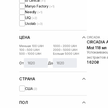
IS Clinical
(+1)
Manyo Factory
(+1)
Needly
(+1)
UIQ
(+2)
Usolab
(+3)
ЦЕНА
CIRCADIA
CIRCADIA Aloe & Calendula Calming
Меньше 100 UAH
1000 – 2000 UAH
Mist 118 мл
100 – 500 UAH
2000 – 5000 UAH
Успокаивающ
500 – 1000 UAH
Больше 5000 UAH
экстрактов 
1 620₴
От
До
СТРАНА
США
(2)
ПОЛ