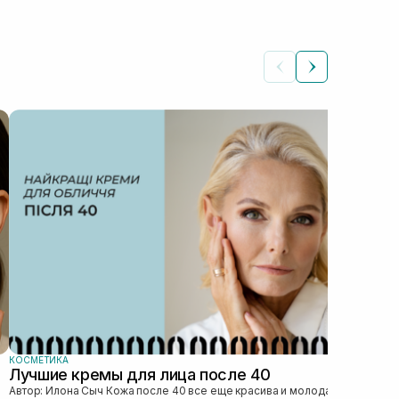
КОС
Ка
Автор: Илона 
явл
без
это 
КОСМЕТИКА
Лучшие кремы для лица после 40
Автор: Илона Сыч Кожа после 40 все еще красива и молода, просто