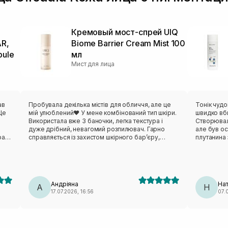
Кремовый мост-спрей UIQ
R,
Biome Barrier Cream Mist 100
pule
мл
Мист для лица
ав
Пробувала декілька містів для обличчя, але це
Тонік чудо
Це
мій улюблений❤️ У мене комбінований тип шкіри.
швидко вб
Використала вже 3 баночки, легка текстура і
Створювала
дуже дрібний, невагомий розпилювач. Гарно
але був ос
рає
справляється із захистом шкірного барʼєру,
плутанина з доставкою
а
підтримкою мікробіому і добре зволожує шкіру.
а щось мож
Чимось мені схожий по дії на Ceramide Milky
Але дівчат
Ampoule By Wishtrend, але у форматі тонеру
у пн вже в
 і
їхали до 
я
по акційній
Андріяна
Нат
А
захваті 🫶
Н
17.07.2026, 16:56
07.