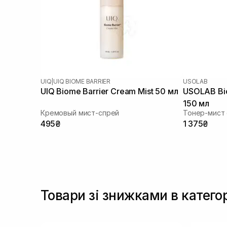
UIQ
|
UIQ BIOME BARRIER
USOLAB
UIQ Biome Barrier Cream Mist 50 мл
USOLAB Bio 
150 мл
Кремовый мист-спрей
495₴
1 375₴
Товари зі знижками в катего