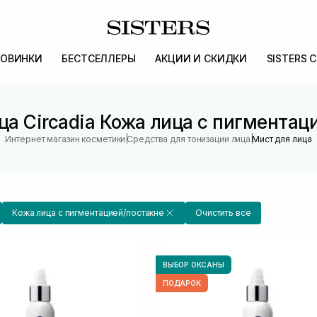
ОВИНКИ
БЕСТСЕЛЛЕРЫ
АКЦИИ И СКИДКИ
SISTERS 
ца Circadia Кожа лица с пигментац
|
|
Интернет магазин косметики
Средства для тонизации лица
Мист для лица
Кожа лица с пигментацией/постакне
Очистить все
ВЫБОР ОКСАНЫ
ПОДАРОК