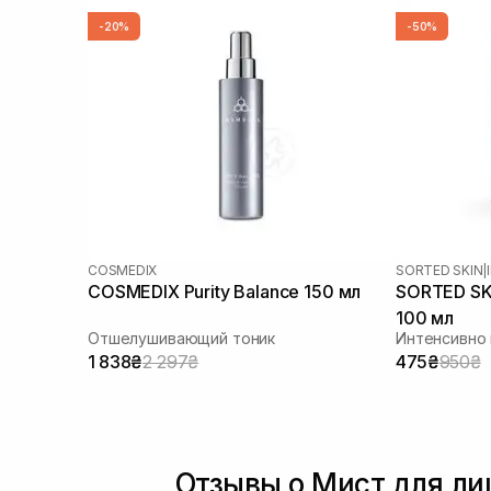
-20%
-50%
COSMEDIX
SORTED SKIN
|
COSMEDIX Purity Balance 150 мл
SORTED SKI
100 мл
Отшелушивающий тоник
1 838₴
2 297₴
475₴
950₴
Отзывы о Мист для ли