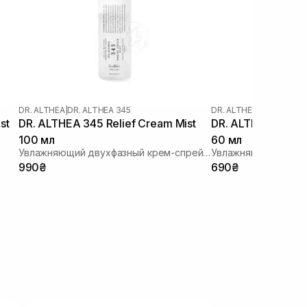
DR. ALTHEA
|
DR. ALTHEA 345
DR. ALTHEA
|
DR. ALTHEA
st
DR. ALTHEA 345 Relief Cream Mist
DR. ALTHEA 345 Re
100 мл
60 мл
Увлажняющий двухфазный крем-спрей для лица
990₴
690₴