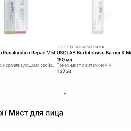
USOLAB
|
USOLAB VITAMIN K
Renaturation Repair Mist
USOLAB Bio Intensive Barrier K Mi
150 мл
Тонер-мист с нормализующими свойствами
Тонер-мист с витамином K
1 375₴
рії Мист для лица