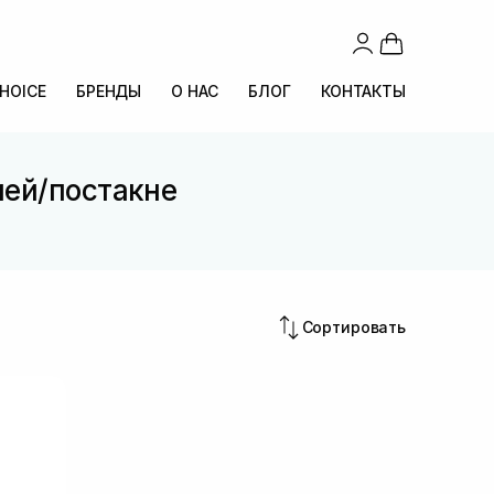
CHOICE
БРЕНДЫ
О НАС
БЛОГ
КОНТАКТЫ
ией/постакне
Сортировать