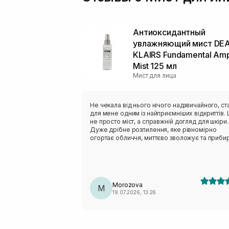
Антиоксидантный
увлажняющий мист DEA
KLAIRS Fundamental Am
Mist 125 мл
Мист для лица
Не чекала від нього нічого надзвичайного, ст
для мене одним із найприємніших відкриттів. 
не просто міст, а справжній догляд для шкіри.
Дуже дрібне розпилення, яке рівномірно
огортає обличчя, миттєво зволожує та приби
відчуття стягнутості. Після використання шкір
виглядає свіжою, доглянутою та має красиве
природне сяйво без жирності. Дуже
подобається, що його можна використовувати
після вмивання, і протягом дня, коли хочетьс
Morozova
освіжити обличчя.
M
19.07.2026, 13:26