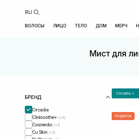
RU
ВОЛОСЫ
ЛИЦО
ТЕЛО
ДОМ
МЕРЧ
Н
Мист для ли
Circadia
БРЕНД
Circadia
ПОДАРОК
Clinisoothe+
(+2)
Cosmedix
(+1)
Cu Skin
(+1)