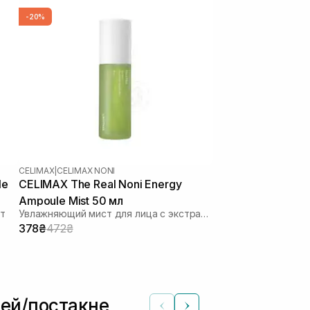
-20%
CELIMAX
|
CELIMAX NONI
le
CELIMAX The Real Noni Energy
Ampoule Mist 50 мл
т
Увлажняющий мист для лица с экстрактом плодов нони
378₴
472₴
ией/постакне