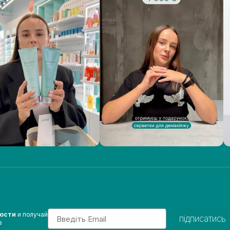
Email
вости
и получай
підписатись
з