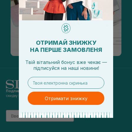
ОТРИМАЙ ЗНИЖКУ
НА ПЕРШЕ ЗАМОВЛЕНЯ
Твій вітальний бонус вже чекає —
підписуйся
на
наші новини!
email
Подпишись на наши новости
и получай
скидку 5% на первый заказ
Отримати знижку
Email
підписатись