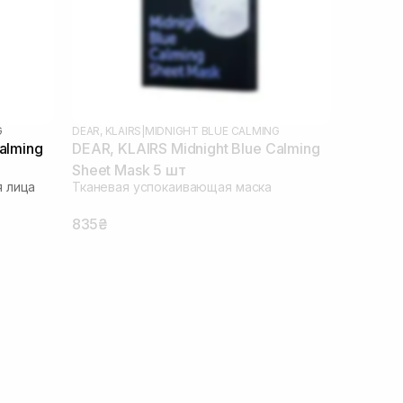
G
DEAR, KLAIRS
|
MIDNIGHT BLUE CALMING
alming
DEAR, KLAIRS Midnight Blue Calming
Sheet Mask 5 шт
 лица
Тканевая успокаивающая маска
835₴