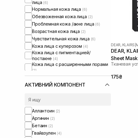
лица
(6)
Нормальная кожа лица
(6)
Обезвоженная кожа лица
(2)
Проблемная кожа /акне лица
(6)
Возрастная кожа лица
(2)
Чувствительная кожа лица
(6)
DEAR, KLAIRS
|
Кожа лица с куперозом
(4)
DEAR, KLAI
Кожа лица с пигментацией/
Sheet Mask
постакне
(4)
Тканевая ус
Кожа лица с расширенными порами
(2)
Кожа лица с нарушенным
175₴
барьером
(2)
АКТИВНИЙ КОМПОНЕНТ
Кожа лица с нарушенным
микробиомом
(2)
Аллантоин
(2)
Аргинин
(2)
Бетаин
(2)
Гвайазулен
(4)