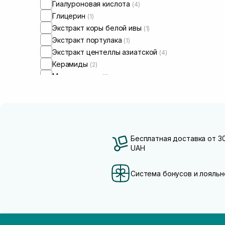
Гиалуроновая кислота
(4)
Глицерин
(1)
Экстракт коры белой ивы
(1)
Экстракт портулака
(1)
Экстракт центеллы азиатской
(4)
Керамиды
(2)
Мадекасосид
(1)
Ниацинамид
(2)
Пептиды
(2)
Бесплатная доставка от 3
UAH
Система бонусов и лояльн