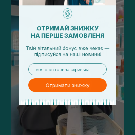
ОТРИМАЙ ЗНИЖКУ
НА ПЕРШЕ ЗАМОВЛЕНЯ
Твій вітальний бонус вже чекає —
підписуйся
на
наші новини!
email
Отримати знижку