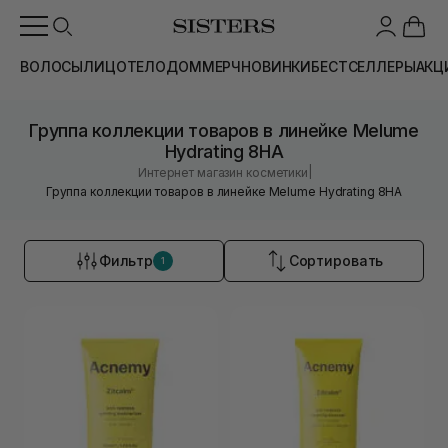
ВОЛОСЫ
ЛИЦО
ТЕЛО
ДОМ
МЕРЧ
НОВИНКИ
БЕСТСЕЛЛЕРЫ
АКЦ
Группа коллекции товаров в линейке Melume
Hydrating 8HA
|
Интернет магазин косметики
Группа коллекции товаров в линейке Melume Hydrating 8HA
Фильтр
Сортировать
1