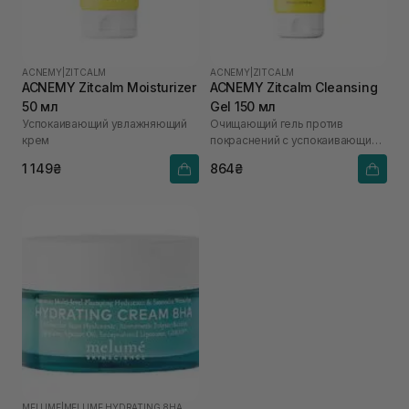
ACNEMY
|
ZITCALM
ACNEMY
|
ZITCALM
ACNEMY Zitcalm Moisturizer
ACNEMY Zitcalm Cleansing
50 мл
Gel 150 мл
Успокаивающий увлажняющий
Очищающий гель против
крем
покраснений с успокаивающим
эффектом
1 149₴
864₴
MELUME
|
MELUME HYDRATING 8HA