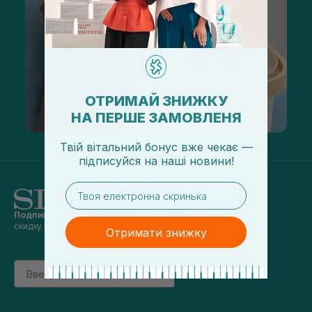
ОТРИМАЙ ЗНИЖКУ
НА ПЕРШЕ ЗАМОВЛЕНЯ
Твій вітальний бонус вже чекає —
підписуйся
на
наші новини!
email
Подпишись на наши новости
и получай
скидку 5% на первый заказ
Отримати знижку
Email
підписатись