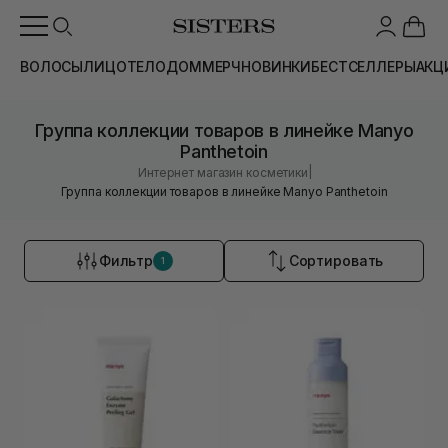
ВОЛОСЫ
ЛИЦО
ТЕЛО
ДОМ
МЕРЧ
НОВИНКИ
БЕСТСЕЛЛЕРЫ
АКЦ
Группа коллекции товаров в линейке Manyo
Panthetoin
|
Интернет магазин косметики
Группа коллекции товаров в линейке Manyo Panthetoin
Фильтр
Сортировать
1