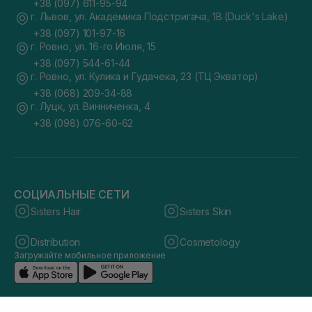
+38 (097) 611-95-94
г. Львов, ул. Академика Подстригача, 1В (Duck's Lake)
+38 (097) 101-97-16
г. Ровно, ул. 16-го Июля, 15
+38 (097) 544-61-44
г. Ровно, ул. Кулика и Гудачека, 23 (ТЦ Экватор)
+38 (068) 209-34-88
г. Луцк, ул. Винниченка, 4
+38 (098) 076-60-62
СОЦИАЛЬНЫЕ СЕТИ
Sisters Hair
Sisters Skin
Distribution
Cosmetology
Загружайте мобильное приложение