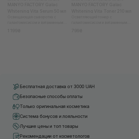
MANYO FACTORY Galac
MANYO FACTORY Galac
Whitening Vita Serum 50 мл
Whitening Vita Toner 210 мл
Освещающая сыворотка с
Осветляющий тонер с
галактомисисом и витаминным
галактомисисом и витаминным
комплексом Galac Whitening Vita
комплексом Galac Whitening Vita
1 199₴
799₴
Serum 50 ml
Toner 210 ml
Бесплатная доставка от 3000 UAH
Безопасные способы оплаты
Только оригинальная косметика
Система бонусов и лояльности
Лучшие цены и топ товары
Рекомендации от косметологов