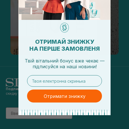
ОТРИМАЙ ЗНИЖКУ
НА ПЕРШЕ ЗАМОВЛЕНЯ
Твій вітальний бонус вже чекає —
підписуйся
на
наші новини!
email
Подпишись на наши новости
и получай
скидку 5% на первый заказ
Отримати знижку
Email
підписатись