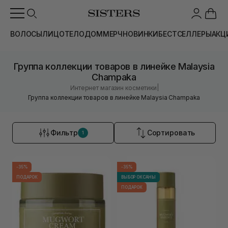
ВОЛОСЫ
ЛИЦО
ТЕЛО
ДОМ
МЕРЧ
НОВИНКИ
БЕСТСЕЛЛЕРЫ
АКЦ
Группа коллекции товаров в линейке Malaysia
Champaka
|
Интернет магазин косметики
Группа коллекции товаров в линейке Malaysia Champaka
Фильтр
Сортировать
1
-35%
-35%
ПОДАРОК
ВЫБОР ОКСАНЫ
ПОДАРОК