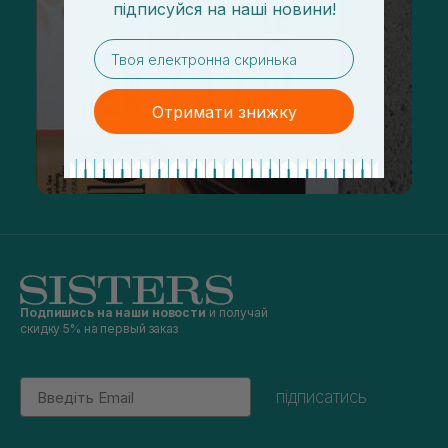
підписуйся
на
наші новини!
email
Отримати знижку
Подпишись на наши новости
и получай
скидку 5% на первый заказ
Email
підписатись