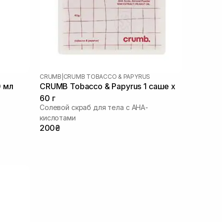
CRUMB
|
CRUMB TOBACCO & PAPYRUS
0 мл
CRUMB Tobacco & Papyrus 1 саше х
60 г
Солевой скраб для тела с AHA-
кислотами
200₴