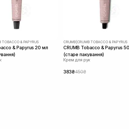
 TOBACCO & PAPYRUS
CRUMB
|
CRUMB TOBACCO & PAPYRUS
cco & Papyrus 20 мл
CRUMB Tobacco & Papyrus 5
ування)
(старе пакування)
к
Крем для рук
383₴
450₴