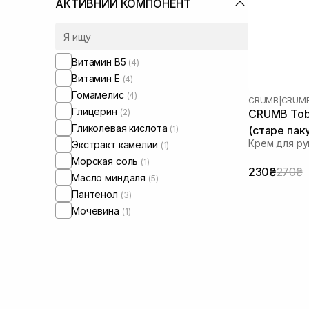
АКТИВНИЙ КОМПОНЕНТ
Витамин B5
(4)
Витамин Е
(4)
Гомамелис
(4)
CRUMB
|
CRUMB
Глицерин
(2)
CRUMB Toba
Гликолевая кислота
(1)
(старе пак
Крем для ру
Экстракт камелии
(1)
Морская соль
(1)
230₴
270₴
Масло миндаля
(5)
Пантенол
(3)
Мочевина
(1)