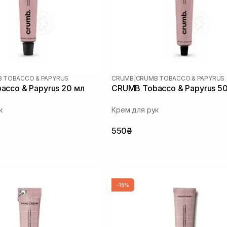
 TOBACCO & PAPYRUS
CRUMB
|
CRUMB TOBACCO & PAPYRUS
cco & Papyrus 20 мл
CRUMB Tobacco & Papyrus 5
к
Крем для рук
550₴
-15%