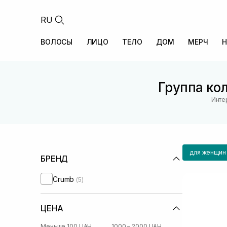
RU
ВОЛОСЫ
ЛИЦО
ТЕЛО
ДОМ
МЕРЧ
Н
Группа ко
Инте
для женщин
БРЕНД
Crumb
(5)
ЦЕНА
Меньше 100 UAH
1000 – 2000 UAH