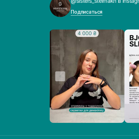
@sisters_stelmakh в Instag
Подписаться