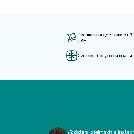
Бесплатная доставка от 3
UAH
Система бонусов и лояльн
@sisters_stelmakh в Instag