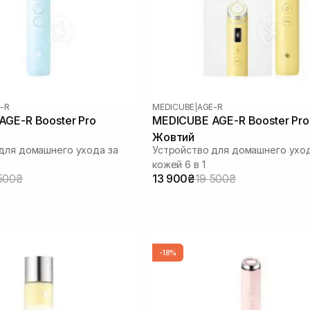
-R
MEDICUBE
|
AGE-R
GE-R Booster Pro
MEDICUBE AGE-R Booster Pro
Жовтий
для домашнего ухода за
Устройство для домашнего уход
кожей 6 в 1
500₴
13 900₴
19 500₴
-18%