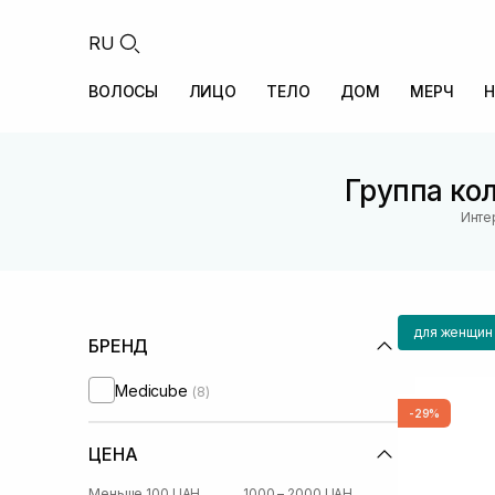
RU
ВОЛОСЫ
ЛИЦО
ТЕЛО
ДОМ
МЕРЧ
Н
Группа ко
Инте
для женщин
БРЕНД
Medicube
(8)
-29%
ЦЕНА
Меньше 100 UAH
1000 – 2000 UAH