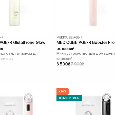
-R
MEDICUBE
|
AGE-R
GE-R Glutathione Glow
MEDICUBE AGE-R Booster Pro 
мл
рожевий
ко с глутатионом для
Мини устройство для домашнег
 сияния
за кожей
6 500₴
7 900₴
-26%
ВЫБОР ИЛОНЫ