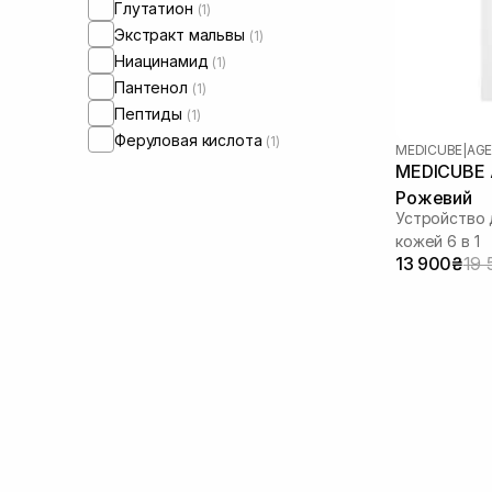
Глутатион
(1)
Экстракт мальвы
(1)
Ниацинамид
(1)
Пантенол
(1)
Пептиды
(1)
Феруловая кислота
(1)
MEDICUBE
|
AGE
MEDICUBE A
Рожевий
Устройство 
кожей 6 в 1
13 900₴
19 