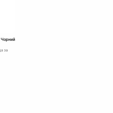
 Чорний
а за