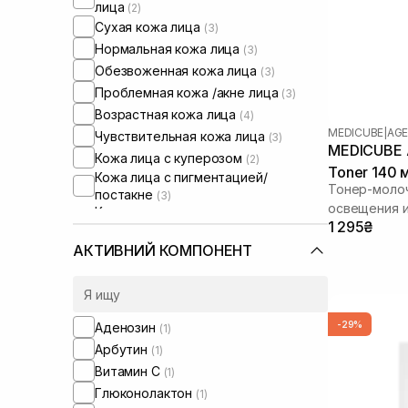
лица
(2)
Сухая кожа лица
(3)
Нормальная кожа лица
(3)
Обезвоженная кожа лица
(3)
Проблемная кожа /акне лица
(3)
Возрастная кожа лица
(4)
MEDICUBE
|
AGE
Чувствительная кожа лица
(3)
MEDICUBE A
Кожа лица с куперозом
(2)
Toner 140 
Кожа лица с пигментацией/
Тонер-молоч
постакне
(3)
освещения и
Кожа лица с расширенными порами
1 295₴
(3)
Кожа лица с нарушенным
АКТИВНИЙ КОМПОНЕНТ
барьером
(2)
Кожа лица с нарушенным
микробиомом
(2)
-29%
Аденозин
(1)
Арбутин
(1)
Витамин C
(1)
Глюконолактон
(1)