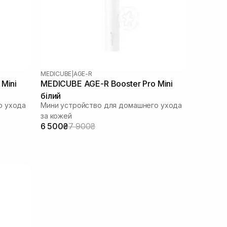
MEDICUBE
|
AGE-R
Mini
MEDICUBE AGE-R Booster Pro Mini
білий
о ухода
Мини устройство для домашнего ухода
за кожей
6 500₴
7 900₴