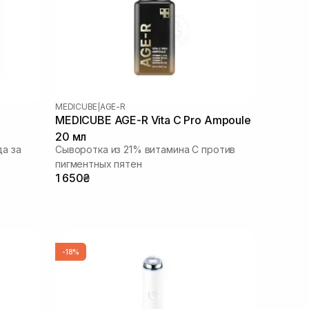
MEDICUBE
|
AGE-R
MEDICUBE AGE-R Vita C Pro Ampoule
20 мл
а за
Сыворотка из 21% витамина С против
пигментных пятен
1 650₴
-18%