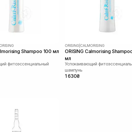
ORISING
ORISING
|
CALMORISING
lmorising Shampoo 100 мл
ORISING Calmorising Shampo
мл
щий фитоэссенциальный
Успокаивающий фитоэссенциал
шампунь
1 630₴