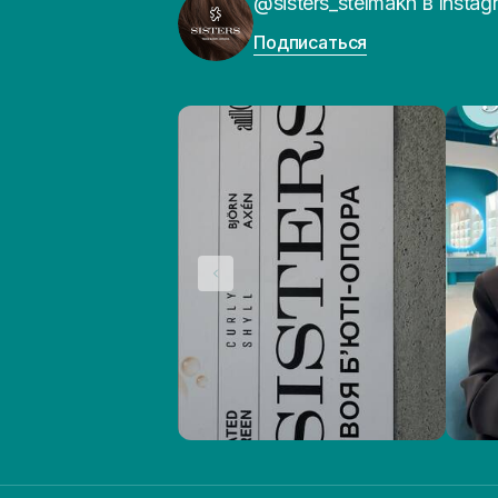
@sisters_stelmakh в Instag
Подписаться