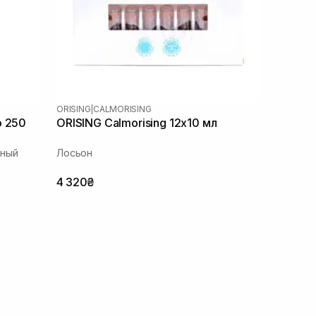
ORISING
|
CALMORISING
o 250
ORISING Calmorising 12х10 мл
ьный
Лосьон
4 320₴