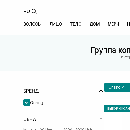
RU
ВОЛОСЫ
ЛИЦО
ТЕЛО
ДОМ
МЕРЧ
Н
Группа ко
Инте
Orising
БРЕНД
Orising
ВЫБОР ОКСА
ЦЕНА
Меньше 100 UAH
1000 – 2000 UAH