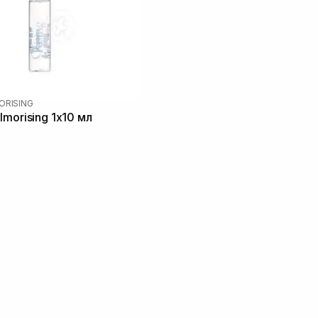
ORISING
lmorising 1х10 мл