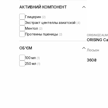
АКТИВНИЙ КОМПОНЕНТ
Глицерин
(2)
Экстракт центеллы азиатской
(4)
Ментол
(2)
Протеины пшеницы
(2)
ORISING
|
CALM
ORISING Ca
ОБ'ЄМ
Лосьон
100 мл
(1)
360₴
250 мл
(1)