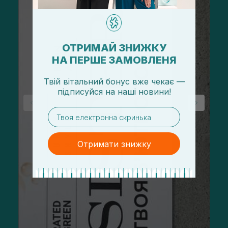
ОТРИМАЙ ЗНИЖКУ
НА ПЕРШЕ ЗАМОВЛЕНЯ
Твій вітальний бонус вже чекає —
підписуйся
на
наші новини!
email
Отримати знижку