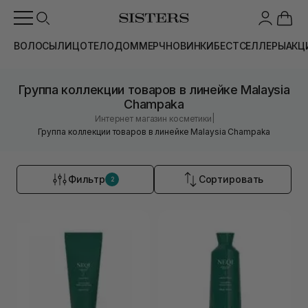
ВОЛОСЫ
ЛИЦО
ТЕЛО
ДОМ
МЕРЧ
НОВИНКИ
БЕСТСЕЛЛЕРЫ
АКЦ
Группа коллекции товаров в линейке Malaysia
Champaka
|
Интернет магазин косметики
Группа коллекции товаров в линейке Malaysia Champaka
Фильтр
Сортировать
2