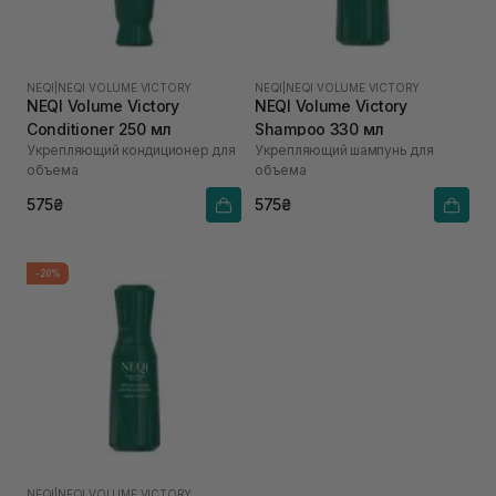
NEQI
|
NEQI VOLUME VICTORY
NEQI
|
NEQI VOLUME VICTORY
NEQI Volume Victory
NEQI Volume Victory
Conditioner 250 мл
Shampoo 330 мл
Укрепляющий кондиционер для
Укрепляющий шампунь для
объема
объема
575₴
575₴
-20%
NEQI
|
NEQI VOLUME VICTORY