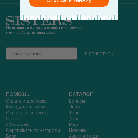
Отримати знижку
Подпишись на наши новости
и получай
скидку 5% на первый заказ
Email
підписатись
ПОМОЩЬ
КАТАЛОГ
Оплата и доставка
Волосы
Как сделать заказ
Лицо
Ответы на вопросы
Тело
О нас
Дом
ЗМІ про нас
Мерч
Сертифікати та нагороди
Новинки
Блог
Акции и скидки