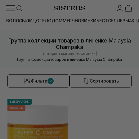
ВОЛОСЫ
ЛИЦО
ТЕЛО
ДОМ
МЕРЧ
НОВИНКИ
БЕСТСЕЛЛЕРЫ
АКЦ
Группа коллекции товаров в линейке Malaysia
Champaka
|
Интернет магазин косметики
Группа коллекции товаров в линейке Malaysia Champaka
Фильтр
Сортировать
2
ВЫБОР ИЛОНЫ
ПОДАРОК